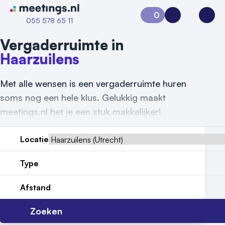
Naar home van Meetings
0
Aanvraag 0
Inloggen
Open
055 578 65 11
Vergaderruimte in
Haarzuilens
Met alle wensen is een vergaderruimte huren
soms nog een hele klus. Gelukkig maakt
meetings.nl het je een stuk makkelijker!
Locatie
Type
Vraag locatie aan
Afstand
Locatiegids
Zoeken
Meld locatie aan