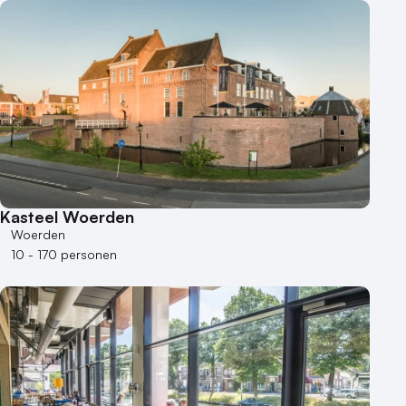
Buitenlocatie
Duurzame locatie
Groene locatie
Heisessie
Hotel
Hybride events
Industriële locatie
Kasteel en landgoed
Kleine / intieme locatie
Kasteel Woerden
Locaties aan zee
Woerden
Museum
10 - 170 personen
Theater
Varende locatie