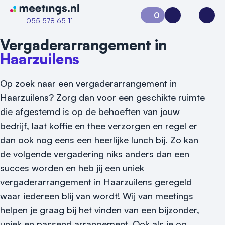
Naar home van Meetings
0
Aanvraag 0
Inloggen
Open
055 578 65 11
Vergaderarrangement in
Haarzuilens
Op zoek naar een vergaderarrangement in
Haarzuilens? Zorg dan voor een geschikte ruimte
die afgestemd is op de behoeften van jouw
bedrijf, laat koffie en thee verzorgen en regel er
dan ook nog eens een heerlijke lunch bij. Zo kan
de volgende vergadering niks anders dan een
succes worden en heb jij een uniek
Vraag locatie aan
vergaderarrangement in Haarzuilens geregeld
Locatiegids
waar iedereen blij van wordt! Wij van meetings
helpen je graag bij het vinden van een bijzonder,
Meld locatie aan
uniek en passend arrangement. Ook als je op