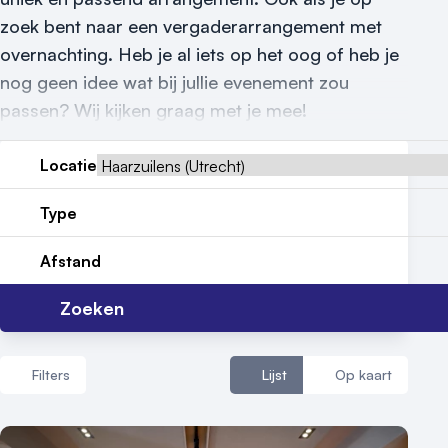
Nieuws
zoek bent naar een vergaderarrangement met
overnachting. Heb je al iets op het oog of heb je
Reviews (5⭐️)
nog geen idee wat bij jullie evenement zou
Contact
passen? Wij kijken graag met je mee!
Locatie
Type
Afstand
Zoeken
Filters
Lijst
Op kaart