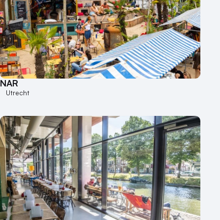
Hotel
Hybride events
Industriële locatie
Kasteel en landgoed
Kleine / intieme locatie
Locaties aan zee
NAR
Museum
Utrecht
Theater
Varende locatie