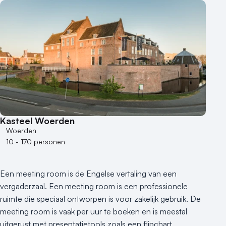
Buitenlocatie
Duurzame locatie
Groene locatie
Heisessie
Hotel
Hybride events
Industriële locatie
Kasteel en landgoed
Kleine / intieme locatie
Kasteel Woerden
Locaties aan zee
Woerden
Museum
10 - 170 personen
Theater
Varende locatie
Een meeting room is de Engelse vertaling van een
vergaderzaal. Een meeting room is een professionele
ruimte die speciaal ontworpen is voor zakelijk gebruik. De
meeting room is vaak per uur te boeken en is meestal
uitgerust met presentatietools zoals een flipchart,