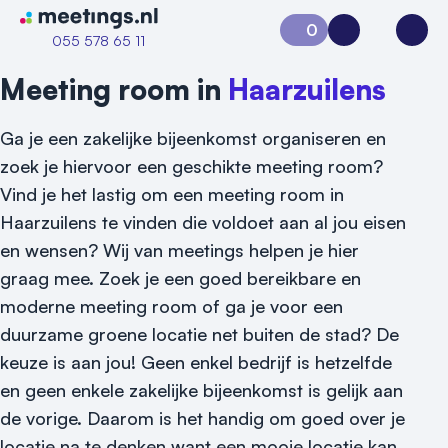
Naar home van Meetings
0
Aanvraag 0
Inloggen
Open
055 578 65 11
Meeting room in
Haarzuilens
Ga je een zakelijke bijeenkomst organiseren en
zoek je hiervoor een geschikte meeting room?
Vind je het lastig om een meeting room in
Haarzuilens te vinden die voldoet aan al jou eisen
en wensen? Wij van meetings helpen je hier
graag mee. Zoek je een goed bereikbare en
Vraag locatie aan
moderne meeting room of ga je voor een
duurzame groene locatie net buiten de stad? De
Locatiegids
keuze is aan jou! Geen enkel bedrijf is hetzelfde
Meld locatie aan
en geen enkele zakelijke bijeenkomst is gelijk aan
de vorige. Daarom is het handig om goed over je
Nieuws
locatie na te denken want een mooie locatie kan