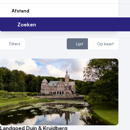
Afstand
Vraag locatie aan
Zoeken
Locatiegids
Meld locatie aan
Filters
Lijst
Op kaart
Nieuws
Reviews (5⭐️)
Aantal zalen
Contact
1 - 5 zalen
6 - 10 zalen
10 of meer zalen
Aantal personen
1 - 50 personen
50 - 100 personen
Landgoed Duin & Kruidberg
100 - 250 personen