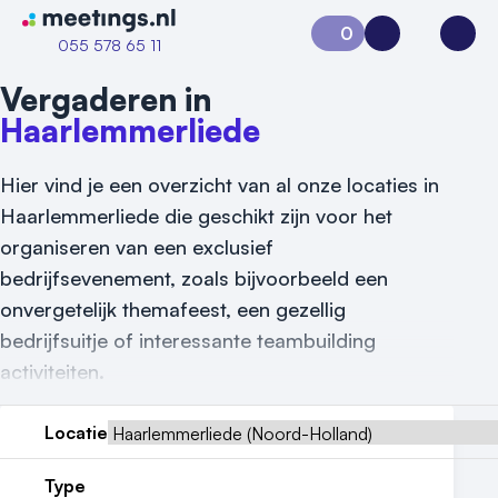
Naar home van Meetings
0
Aanvraag 0
Inloggen
Open
055 578 65 11
Vergaderen in
Haarlemmerliede
Hier vind je een overzicht van al onze locaties in
Haarlemmerliede die geschikt zijn voor het
organiseren van een exclusief
bedrijfsevenement, zoals bijvoorbeeld een
onvergetelijk themafeest, een gezellig
bedrijfsuitje of interessante teambuilding
activiteiten.
Locatie
Type