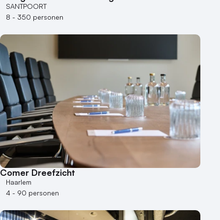
SANTPOORT
250 - 500 personen
8 - 350 personen
500+ personen
Bijzondere locaties
Buitenlocatie
Duurzame locatie
Groene locatie
Heisessie
Hotel
Hybride events
Industriële locatie
Kasteel en landgoed
Kleine / intieme locatie
Comer Dreefzicht
Locaties aan zee
Haarlem
Museum
4 - 90 personen
Theater
Varende locatie