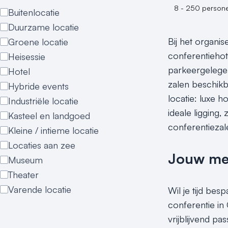
8 - 250 person
Buitenlocatie
Duurzame locatie
Bij het organi
Groene locatie
conferentiehot
Heisessie
parkeergelegen
Hotel
zalen beschikb
Hybride events
locatie: luxe 
Industriële locatie
ideale ligging
Kasteel en landgoed
conferentieza
Kleine / intieme locatie
Locaties aan zee
Jouw meet
Museum
Theater
Varende locatie
Wil je tijd bes
conferentie i
vrijblijvend p