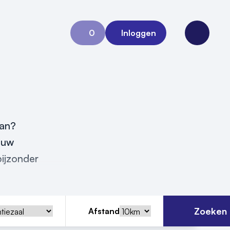
0
Inloggen
Aanvraag 0
Open me
kan?
ouw
ijzonder
Zoeken
Afstand