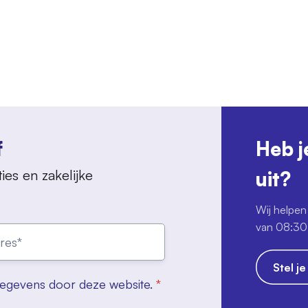
f
Heb j
ies en zakelijke
uit?
Wij helpen 
van 08:30 
Stel j
gegevens door deze website.
*