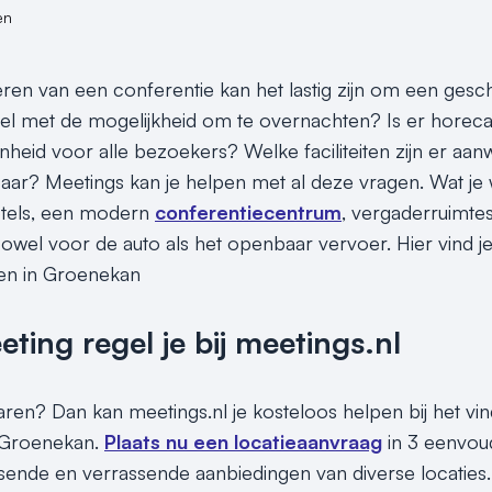
en
seren van een conferentie kan het lastig zijn om een gesc
el met de mogelijkheid om te overnachten? Is er horeca
heid voor alle bezoekers? Welke faciliteiten zijn er aanw
aar? Meetings kan je helpen met al deze vragen. Wat je 
hotels, een modern
conferentiecentrum
, vergaderruimtes
, zowel voor de auto als het openbaar vervoer. Hier vind 
len in Groenekan
ing regel je bij meetings.nl
paren? Dan kan meetings.nl je kosteloos helpen bij het vi
n Groenekan.
Plaats nu een locatieaanvraag
in 3 eenvou
assende en verrassende aanbiedingen van diverse locaties.