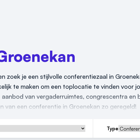
Groenekan
en zoek je een stijlvolle conferentiezaal in Groene
kelijk te maken om een toplocatie te vinden voor j
e aanbod van vergaderruimtes, congrescentra en b
ren van een conferentie in Groenekan zo geregeld!
Type