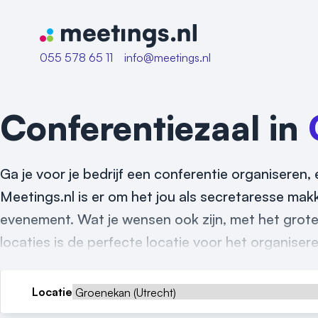
Naar home van Meetings
055 578 65 11
info@meetings.nl
Conferentiezaal in
Ga je voor je bedrijf een conferentie organiseren, 
Meetings.nl is er om het jou als secretaresse mak
evenement. Wat je wensen ook zijn, met het grot
locaties is de perfecte locatie voor het organise
Locatie