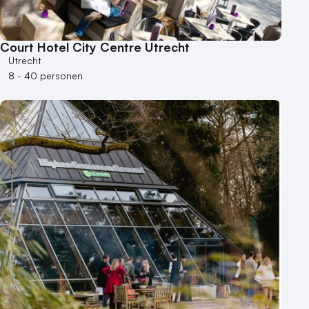
250 - 500 personen
500+ personen
Court Hotel City Centre Utrecht
Bijzondere locaties
Utrecht
8 - 40 personen
Buitenlocatie
Duurzame locatie
Groene locatie
Heisessie
Hotel
Hybride events
Industriële locatie
Kasteel en landgoed
Kleine / intieme locatie
Locaties aan zee
Museum
Theater
Varende locatie