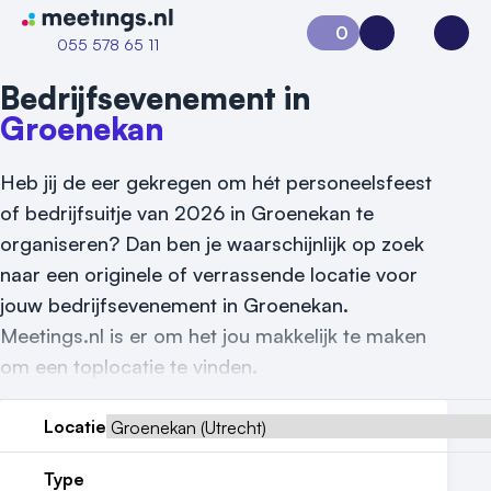
Naar home van Meetings
0
Aanvraag 0
Inloggen
Open
055 578 65 11
Bedrijfsevenement in
Groenekan
Heb jij de eer gekregen om hét personeelsfeest
of bedrijfsuitje van 2026 in Groenekan te
organiseren? Dan ben je waarschijnlijk op zoek
naar een originele of verrassende locatie voor
jouw bedrijfsevenement in Groenekan.
Meetings.nl is er om het jou makkelijk te maken
om een toplocatie te vinden.
Vraag locatie aan
Locatie
Locatiegids
Type
Meld locatie aan