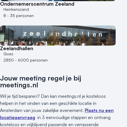
Ondernemerscentrum Zeeland
Bijzondere locaties
Heinkenszand
8 - 35 personen
Buitenlocatie
Duurzame locatie
Groene locatie
Heisessie
Zeelandhallen
Hotel
Goes
Hybride events
2850 - 6000 personen
Industriële locatie
Kasteel en landgoed
Jouw meeting regel je bij
Kleine / intieme locatie
meetings.nl
Locaties aan zee
Museum
Wil je tijd besparen? Dan kan meetings.nl je kosteloos
Theater
helpen in het vinden van een geschikte locatie in
Amsterdam van jouw zakelijke evenement.
Plaats nu een
Varende locatie
locatieaanvraag
in 3 eenvoudige stappen en ontvang
kosteloos en vrijblijvend passende en verrassende