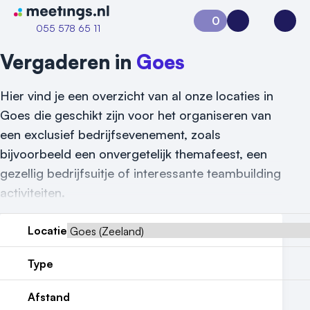
Naar home van Meetings
0
Aanvraag 0
Inloggen
Open
055 578 65 11
Vergaderen in
Goes
Hier vind je een overzicht van al onze locaties in
Goes die geschikt zijn voor het organiseren van
een exclusief bedrijfsevenement, zoals
bijvoorbeeld een onvergetelijk themafeest, een
gezellig bedrijfsuitje of interessante teambuilding
Vraag locatie aan
activiteiten.
Locatiegids
Locatie
Meld locatie aan
Type
Nieuws
Afstand
Reviews (5⭐️)