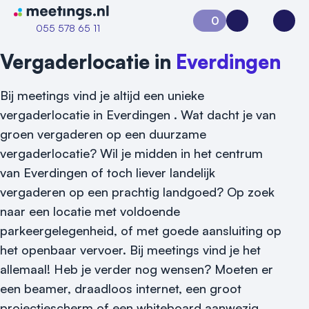
Naar home van Meetings
0
Aanvraag 0
Inloggen
Open
055 578 65 11
Vergaderlocatie in
Everdingen
Bij meetings vind je altijd een unieke
vergaderlocatie in Everdingen . Wat dacht je van
groen vergaderen op een duurzame
vergaderlocatie? Wil je midden in het centrum
van Everdingen of toch liever landelijk
vergaderen op een prachtig landgoed? Op zoek
Vraag locatie aan
naar een locatie met voldoende
parkeergelegenheid, of met goede aansluiting op
Locatiegids
het openbaar vervoer. Bij meetings vind je het
allemaal! Heb je verder nog wensen? Moeten er
Meld locatie aan
een beamer, draadloos internet, een groot
Nieuws
projectiescherm of een whiteboard aanwezig