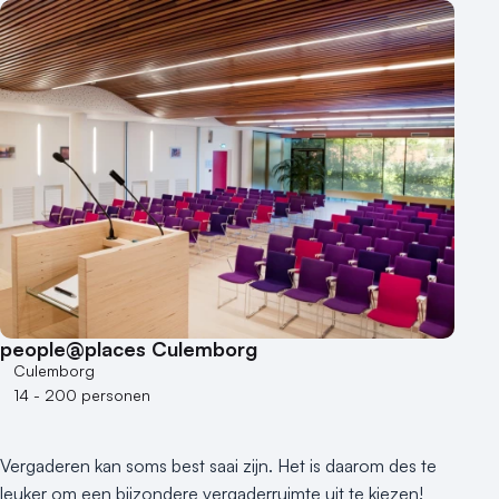
Buitenlocatie
Duurzame locatie
Groene locatie
Heisessie
Hotel
Hybride events
Industriële locatie
Kasteel en landgoed
Kleine / intieme locatie
Locaties aan zee
Museum
Theater
people@places Culemborg
Culemborg
Varende locatie
14 - 200 personen
Vergaderen kan soms best saai zijn. Het is daarom des te
leuker om een bijzondere vergaderruimte uit te kiezen!