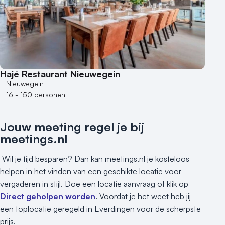
Aantal personen
1 - 50 personen
50 - 100 personen
100 - 250 personen
250 - 500 personen
Hajé Restaurant Nieuwegein
500+ personen
Nieuwegein
16 - 150 personen
Bijzondere locaties
Buitenlocatie
Jouw meeting regel je bij
Duurzame locatie
meetings.nl
Groene locatie
Heisessie
Wil je tijd besparen? Dan kan meetings.nl je kosteloos
Hotel
helpen in het vinden van een geschikte locatie voor
vergaderen in stijl. Doe een locatie aanvraag of klik op
Hybride events
Direct geholpen worden
. Voordat je het weet heb jij
Industriële locatie
een toplocatie geregeld in Everdingen voor de scherpste
Kasteel en landgoed
prijs.