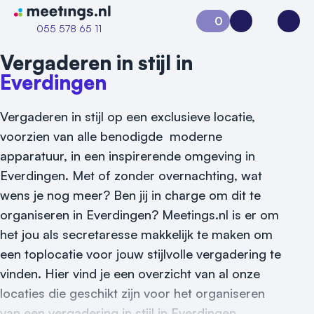
Naar home van Meetings
0
Aanvraag 0
Inloggen
Open
055 578 65 11
Vergaderen in stijl in
Everdingen
Vergaderen in stijl op een exclusieve locatie,
voorzien van alle benodigde moderne
apparatuur, in een inspirerende omgeving in
Everdingen. Met of zonder overnachting, wat
Vraag locatie aan
wens je nog meer? Ben jij in charge om dit te
Locatiegids
organiseren in Everdingen? Meetings.nl is er om
het jou als secretaresse makkelijk te maken om
Meld locatie aan
een toplocatie voor jouw stijlvolle vergadering te
Nieuws
vinden. Hier vind je een overzicht van al onze
locaties die geschikt zijn voor het organiseren
Reviews (5⭐️)
van een vergadering in stijl in Everdingen.