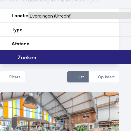
Contact
Locatie
Type
Afstand
Zoeken
Filters
Lijst
Op kaart
Aantal zalen
1 - 5 zalen
6 - 10 zalen
10 of meer zalen