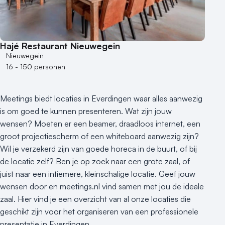
50 - 100 personen
100 - 250 personen
250 - 500 personen
Hajé Restaurant Nieuwegein
500+ personen
Nieuwegein
16 - 150 personen
Bijzondere locaties
Buitenlocatie
Meetings biedt locaties in Everdingen waar alles aanwezig
Duurzame locatie
is om goed te kunnen presenteren. Wat zijn jouw
Groene locatie
wensen? Moeten er een beamer, draadloos internet, een
Heisessie
groot projectiescherm of een whiteboard aanwezig zijn?
Hotel
Wil je verzekerd zijn van goede horeca in de buurt, of bij
Hybride events
de locatie zelf? Ben je op zoek naar een grote zaal, of
Industriële locatie
juist naar een intiemere, kleinschalige locatie. Geef jouw
Kasteel en landgoed
wensen door en meetings.nl vind samen met jou de ideale
Kleine / intieme locatie
zaal. Hier vind je een overzicht van al onze locaties die
Locaties aan zee
geschikt zijn voor het organiseren van een professionele
presentatie in Everdingen.