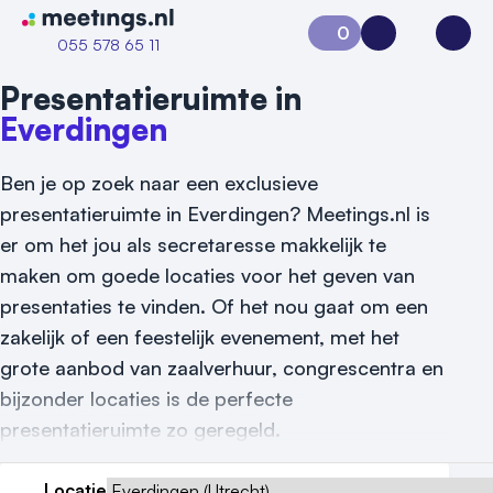
Naar home van Meetings
0
Aanvraag 0
Inloggen
Open
055 578 65 11
Presentatieruimte in
Everdingen
Ben je op zoek naar een exclusieve
presentatieruimte in Everdingen? Meetings.nl is
er om het jou als secretaresse makkelijk te
maken om goede locaties voor het geven van
Vraag locatie aan
presentaties te vinden. Of het nou gaat om een
zakelijk of een feestelijk evenement, met het
Locatiegids
grote aanbod van zaalverhuur, congrescentra en
Meld locatie aan
bijzonder locaties is de perfecte
presentatieruimte zo geregeld.
Nieuws
Locatie
Reviews (5⭐️)