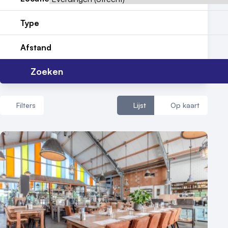
Contact
Type
Afstand
Zoeken
Filters
Lijst
Op kaart
Aantal zalen
1 - 5 zalen
6 - 10 zalen
10 of meer zalen
Aantal personen
1 - 50 personen