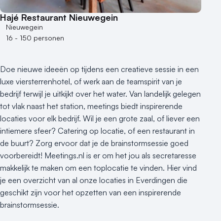
250 - 500 personen
Hajé Restaurant Nieuwegein
500+ personen
Nieuwegein
16 - 150 personen
Bijzondere locaties
Buitenlocatie
Doe nieuwe ideeën op tijdens een creatieve sessie in een
Duurzame locatie
luxe viersterrenhotel, of werk aan de teamspirit van je
Groene locatie
bedrijf terwijl je uitkijkt over het water. Van landelijk gelegen
Heisessie
tot vlak naast het station, meetings biedt inspirerende
Hotel
locaties voor elk bedrijf. Wil je een grote zaal, of liever een
Hybride events
intiemere sfeer? Catering op locatie, of een restaurant in
Industriële locatie
de buurt? Zorg ervoor dat je de brainstormsessie goed
Kasteel en landgoed
voorbereidt! Meetings.nl is er om het jou als secretaresse
Kleine / intieme locatie
makkelijk te maken om een toplocatie te vinden. Hier vind
Locaties aan zee
je een overzicht van al onze locaties in Everdingen die
geschikt zijn voor het opzetten van een inspirerende
Museum
brainstormsessie.
Theater
Varende locatie