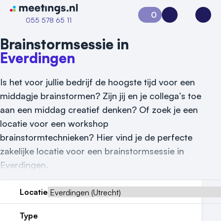
Naar home van Meetings
0
Aanvraag 0
Inloggen
Open
055 578 65 11
Brainstormsessie in
Everdingen
Is het voor jullie bedrijf de hoogste tijd voor een
middagje brainstormen? Zijn jij en je collega’s toe
aan een middag creatief denken? Of zoek je een
locatie voor een workshop
Vraag locatie aan
brainstormtechnieken? Hier vind je de perfecte
zakelijke locatie voor een brainstormsessie in
Locatiegids
Everdingen.
Meld locatie aan
Locatie
Nieuws
Type
Reviews (5⭐️)