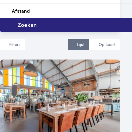
Afstand
Contact
Zoeken
Filters
Lijst
Op kaart
Aantal zalen
1 - 5 zalen
6 - 10 zalen
10 of meer zalen
Aantal personen
1 - 50 personen
50 - 100 personen
100 - 250 personen