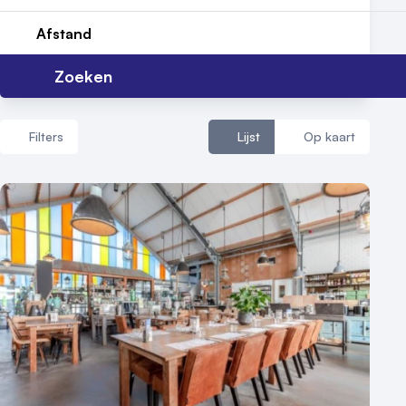
Reviews (5⭐️)
Afstand
Contact
Zoeken
Filters
Lijst
Op kaart
Aantal zalen
1 - 5 zalen
6 - 10 zalen
10 of meer zalen
Aantal personen
1 - 50 personen
50 - 100 personen
100 - 250 personen