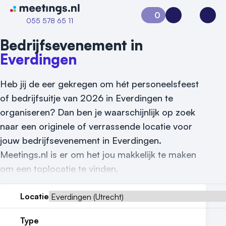
Naar home van Meetings
0
Aanvraag 0
Inloggen
Open
055 578 65 11
Bedrijfsevenement in
Everdingen
Heb jij de eer gekregen om hét personeelsfeest
of bedrijfsuitje van 2026 in Everdingen te
organiseren? Dan ben je waarschijnlijk op zoek
naar een originele of verrassende locatie voor
jouw bedrijfsevenement in Everdingen.
Vraag locatie aan
Meetings.nl is er om het jou makkelijk te maken
Locatiegids
om een toplocatie te vinden.
Meld locatie aan
Locatie
Nieuws
Type