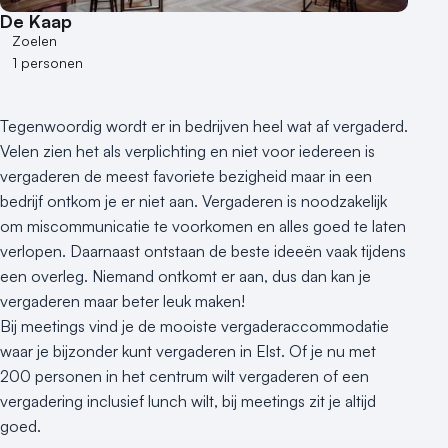
De Kaap
100 - 250 personen
Zoelen
250 - 500 personen
1 personen
500+ personen
Bijzondere locaties
Tegenwoordig wordt er in bedrijven heel wat af vergaderd.
Buitenlocatie
Velen zien het als verplichting en niet voor iedereen is
Duurzame locatie
vergaderen de meest favoriete bezigheid maar in een
Groene locatie
bedrijf ontkom je er niet aan. Vergaderen is noodzakelijk
om miscommunicatie te voorkomen en alles goed te laten
Heisessie
verlopen. Daarnaast ontstaan de beste ideeën vaak tijdens
Hotel
een overleg. Niemand ontkomt er aan, dus dan kan je
Hybride events
vergaderen maar beter leuk maken!
Industriële locatie
Bij meetings vind je de mooiste vergaderaccommodatie
Kasteel en landgoed
waar je bijzonder kunt vergaderen in Elst. Of je nu met
Kleine / intieme locatie
200 personen in het centrum wilt vergaderen of een
Locaties aan zee
vergadering inclusief lunch wilt, bij meetings zit je altijd
Museum
goed.
Theater