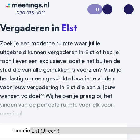
Naar home van Meetings
0
Aanvraag 0
Inloggen
Open
055 578 65 11
Vergaderen in
Elst
Zoek je een moderne ruimte waar jullie
uitgebreid kunnen vergaderen in Elst of heb je
toch liever een exclusieve locatie net buiten de
stad die van alle gemakken is voorzien? Vind je
het lastig om een geschikte locatie te vinden
Vraag locatie aan
voor jouw vergadering in Elst die aan al jouw
wensen voldoet? Wij helpen je graag bij het
Locatiegids
vinden van de perfecte ruimte voor elk soort
meeting!
Meld locatie aan
Nieuws
Locatie