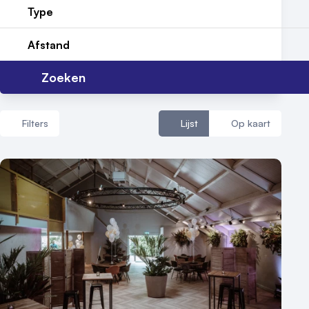
Reviews (5⭐️)
Type
Contact
Afstand
Zoeken
Filters
Lijst
Op kaart
Aantal zalen
1 - 5 zalen
6 - 10 zalen
10 of meer zalen
Aantal personen
1 - 50 personen
50 - 100 personen