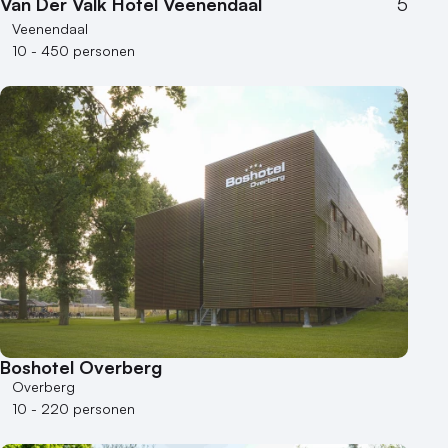
Van Der Valk Hotel Veenendaal
5
Duurzame locatie
Veenendaal
Groene locatie
10 - 450 personen
Heisessie
Hotel
Hybride events
Industriële locatie
Kasteel en landgoed
Kleine / intieme locatie
Locaties aan zee
Museum
Theater
Varende locatie
Boshotel Overberg
Overberg
10 - 220 personen