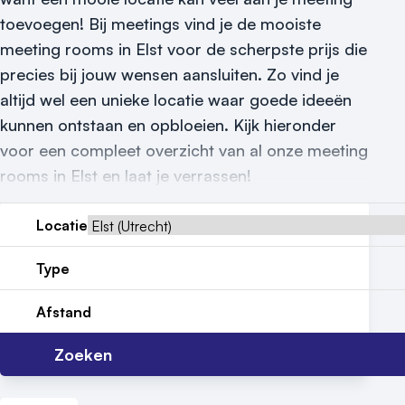
toevoegen! Bij meetings vind je de mooiste
Locatiegids
meeting rooms in Elst voor de scherpste prijs die
Meld locatie aan
precies bij jouw wensen aansluiten. Zo vind je
altijd wel een unieke locatie waar goede ideeën
Nieuws
kunnen ontstaan en opbloeien. Kijk hieronder
Reviews (5⭐️)
voor een compleet overzicht van al onze meeting
rooms in Elst en laat je verrassen!
Contact
Locatie
Type
Afstand
Zoeken