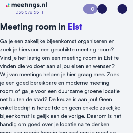
Naar home van Meetings
0
Aanvraag 0
Inloggen
Open
055 578 65 11
Meeting room in
Elst
Ga je een zakelijke bijeenkomst organiseren en
zoek je hiervoor een geschikte meeting room?
Vind je het lastig om een meeting room in Elst te
vinden die voldoet aan al jou eisen en wensen?
Wij van meetings helpen je hier graag mee. Zoek
je een goed bereikbare en moderne meeting
room of ga je voor een duurzame groene locatie
net buiten de stad? De keuze is aan jou! Geen
enkel bedrijf is hetzelfde en geen enkele zakelijke
bijeenkomst is gelijk aan de vorige. Daarom is het
handig om goed over je locatie na te denken
Vraag locatie aan
want een mooie locatie kan veel aan je meeting