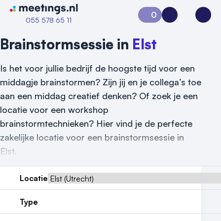
Naar home van Meetings
0
Aanvraag 0
Inloggen
Open
055 578 65 11
Brainstormsessie in
Elst
Is het voor jullie bedrijf de hoogste tijd voor een
middagje brainstormen? Zijn jij en je collega’s toe
aan een middag creatief denken? Of zoek je een
locatie voor een workshop
brainstormtechnieken? Hier vind je de perfecte
zakelijke locatie voor een brainstormsessie in
Elst.
Locatie
Type
Vraag locatie aan