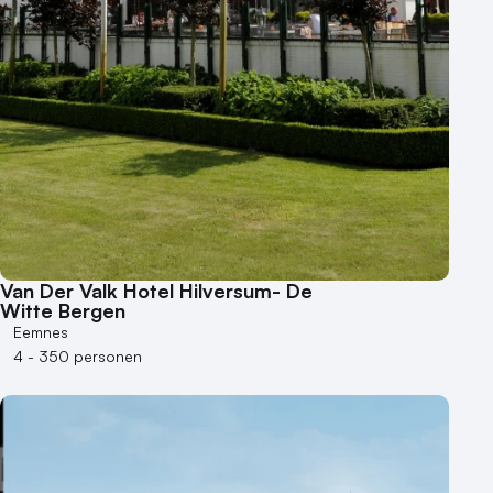
Buitenlocatie
Duurzame locatie
Groene locatie
Heisessie
Hotel
Hybride events
Industriële locatie
Kasteel en landgoed
Kleine / intieme locatie
Locaties aan zee
Van Der Valk Hotel Hilversum- De
Museum
Witte Bergen
Eemnes
Theater
4 - 350 personen
Varende locatie