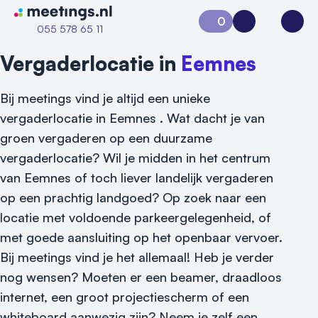
Naar home van Meetings
0
Aanvraag 0
Inloggen
Open
055 578 65 11
Vergaderlocatie in
Eemnes
Bij meetings vind je altijd een unieke
vergaderlocatie in Eemnes . Wat dacht je van
groen vergaderen op een duurzame
vergaderlocatie? Wil je midden in het centrum
van Eemnes of toch liever landelijk vergaderen
op een prachtig landgoed? Op zoek naar een
locatie met voldoende parkeergelegenheid, of
met goede aansluiting op het openbaar vervoer.
Vraag locatie aan
Bij meetings vind je het allemaal! Heb je verder
Locatiegids
nog wensen? Moeten er een beamer, draadloos
internet, een groot projectiescherm of een
Meld locatie aan
whiteboard aanwezig zijn? Neem je zelf een