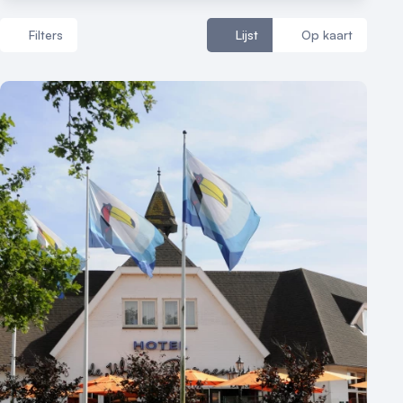
Filters
Lijst
Op kaart
Aantal zalen
1 - 5 zalen
6 - 10 zalen
10 of meer zalen
Aantal personen
1 - 50 personen
50 - 100 personen
100 - 250 personen
250 - 500 personen
500+ personen
Bijzondere locaties