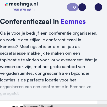
Naar home van Meetings
0
Aanvraag 0
Inloggen
Open
055 578 65 11
Conferentiezaal in
Eemnes
Ga je voor je bedrijf een conferentie organiseren,
en zoek je een stijlvolle conferentiezaal in
Eemnes? Meetings.nl is er om het jou als
secretaresse makkelijk te maken om een
toplocatie te vinden voor jouw evenement. Wat je
wensen ook zijn, met het grote aanbod van
vergaderruimtes, congrescentra en bijzonder
locaties is de perfecte locatie voor het
organiseren van een conferentie in Eemnes zo
geregeld!
Vraag locatie aan
Locatie