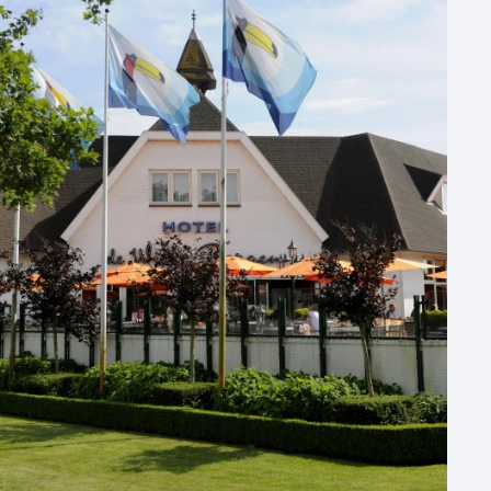
50 - 100 personen
100 - 250 personen
250 - 500 personen
500+ personen
Bijzondere locaties
Buitenlocatie
Duurzame locatie
Groene locatie
Heisessie
Hotel
Hybride events
Industriële locatie
Kasteel en landgoed
Kleine / intieme locatie
Locaties aan zee