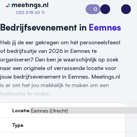
Naar home van Meetings
0
Aanvraag 0
Inloggen
Open
055 578 65 11
Bedrijfsevenement in
Eemnes
Heb jij de eer gekregen om hét personeelsfeest
of bedrijfsuitje van 2026 in Eemnes te
organiseren? Dan ben je waarschijnlijk op zoek
naar een originele of verrassende locatie voor
jouw bedrijfsevenement in Eemnes. Meetings.nl
is er om het jou makkelijk te maken om een
toplocatie te vinden.
Vraag locatie aan
Locatie
Locatiegids
Type
Meld locatie aan