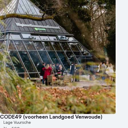
CODE49 (voorheen Landgoed Venwoude)
Lage Vuursche