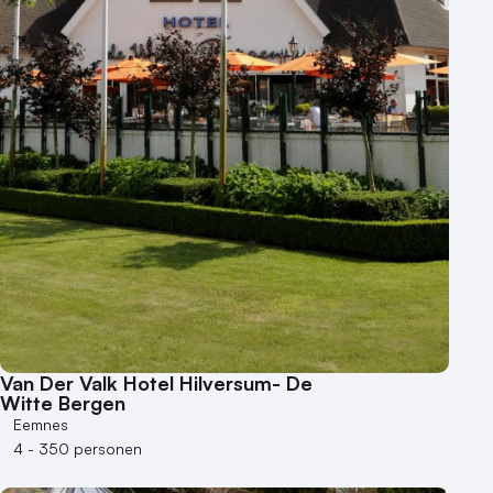
500+ personen
Bijzondere locaties
Buitenlocatie
Duurzame locatie
Groene locatie
Heisessie
Hotel
Hybride events
Industriële locatie
Kasteel en landgoed
Kleine / intieme locatie
Locaties aan zee
Van Der Valk Hotel Hilversum- De
Museum
Witte Bergen
Eemnes
Theater
4 - 350 personen
Varende locatie