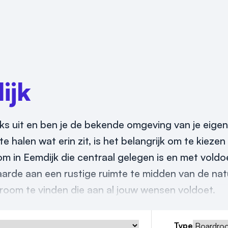
ijk
iks uit en ben je de bekende omgeving van je eige
e halen wat erin zit, is het belangrijk om te kieze
om in Eemdijk die centraal gelegen is en met vold
arde aan een rustige ruimte te midden van de nat
room te vinden die aan al jouw wensen voldoet.
Type