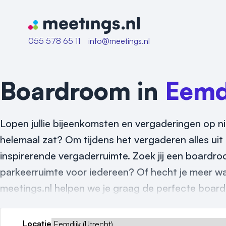
Naar home van Meetings
055 578 65 11
info@meetings.nl
Boardroom in
Eemd
Lopen jullie bijeenkomsten en vergaderingen op n
helemaal zat? Om tijdens het vergaderen alles uit t
inspirerende vergaderruimte. Zoek jij een boardro
parkeerruimte voor iedereen? Of hecht je meer wa
meetings.nl helpen we je graag de perfecte board
Locatie