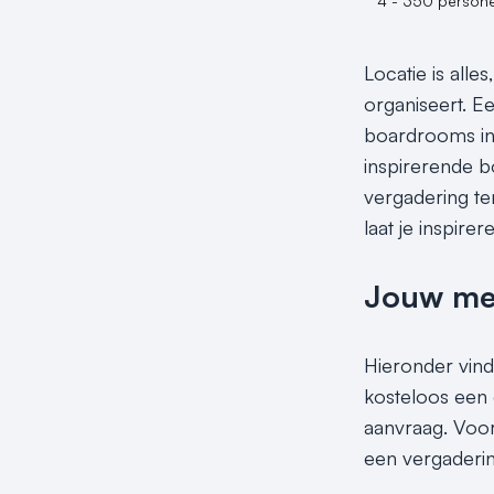
4 - 350 person
Locatie is alle
organiseert. E
boardrooms in
inspirerende b
vergadering te
laat je inspirer
Jouw meet
Hieronder vind
kosteloos een 
aanvraag. Voor 
een vergaderin