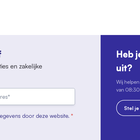
f
Heb j
ies en zakelijke
uit?
Wij helpen 
van 08:30 
Stel j
gegevens door deze website.
*