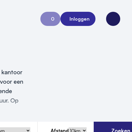
0
Inloggen
Aanvraag 0
Open me
n kantoor
n voor een
oende
uur. Op
Zoeken
Afstand