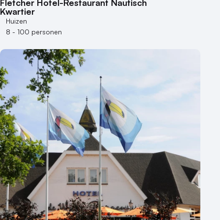
Fletcher Hotel-Restaurant Nautisch
Kwartier
Bijzondere locaties
Huizen
Buitenlocatie
8 - 100 personen
Duurzame locatie
Groene locatie
Heisessie
Hotel
Hybride events
Industriële locatie
Kasteel en landgoed
Kleine / intieme locatie
Locaties aan zee
Museum
Theater
Varende locatie