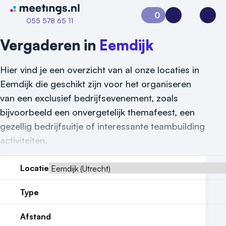
Naar home van Meetings
0
Aanvraag 0
Inloggen
Open
055 578 65 11
Vergaderen in
Eemdijk
Hier vind je een overzicht van al onze locaties in
Eemdijk die geschikt zijn voor het organiseren
van een exclusief bedrijfsevenement, zoals
bijvoorbeeld een onvergetelijk themafeest, een
gezellig bedrijfsuitje of interessante teambuilding
activiteiten.
Locatie
Type
Afstand