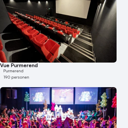
50 - 100 personen
100 - 250 personen
250 - 500 personen
500+ personen
Bijzondere locaties
Buitenlocatie
Duurzame locatie
Vue Purmerend
Groene locatie
Purmerend
Heisessie
190 personen
Hotel
Hybride events
Industriële locatie
Kasteel en landgoed
Kleine / intieme locatie
Locaties aan zee