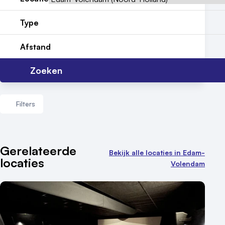
Nieuws
Type
Reviews (5⭐️)
Afstand
Contact
Zoeken
Filters
Aantal zalen
Gerelateerde
Bekijk alle locaties in Edam-
locaties
1 - 5 zalen
Volendam
6 - 10 zalen
10 of meer zalen
Aantal personen
1 - 50 personen