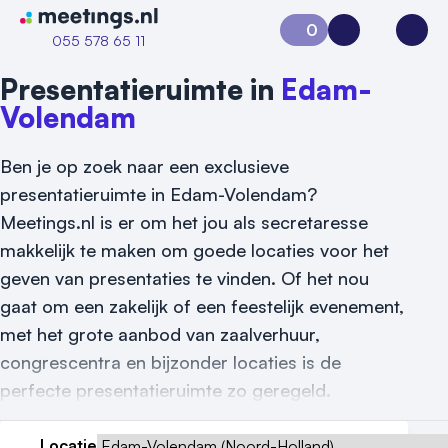
Naar home van Meetings
0
Aanvraag 0
Inloggen
Open
055 578 65 11
Presentatieruimte in
Edam-
Volendam
Ben je op zoek naar een exclusieve
presentatieruimte in Edam-Volendam?
Meetings.nl is er om het jou als secretaresse
makkelijk te maken om goede locaties voor het
geven van presentaties te vinden. Of het nou
gaat om een zakelijk of een feestelijk evenement,
met het grote aanbod van zaalverhuur,
Vraag locatie aan
congrescentra en bijzonder locaties is de
perfecte presentatieruimte zo geregeld.
Locatiegids
Meld locatie aan
Locatie