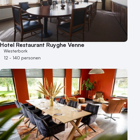
100 - 250 personen
250 - 500 personen
500+ personen
Bijzondere locaties
Hotel Restaurant Ruyghe Venne
Buitenlocatie
Westerbork
Duurzame locatie
12 - 140 personen
Groene locatie
Heisessie
Hotel
Hybride events
Industriële locatie
Kasteel en landgoed
Kleine / intieme locatie
Locaties aan zee
Museum
Theater