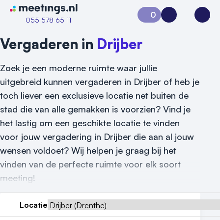
Naar home van Meetings
0
Aanvraag 0
Inloggen
Open
055 578 65 11
Vergaderen in
Drijber
Zoek je een moderne ruimte waar jullie
uitgebreid kunnen vergaderen in Drijber of heb je
toch liever een exclusieve locatie net buiten de
stad die van alle gemakken is voorzien? Vind je
het lastig om een geschikte locatie te vinden
voor jouw vergadering in Drijber die aan al jouw
wensen voldoet? Wij helpen je graag bij het
vinden van de perfecte ruimte voor elk soort
meeting!
Vraag locatie aan
Locatie
Locatiegids