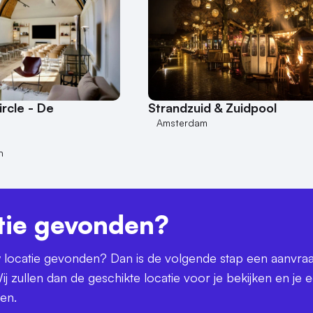
ircle - De
Strandzuid & Zuidpool
Amsterdam
n
tie gevonden?
uw locatie gevonden? Dan is de volgende stap een aanvra
ij zullen dan de geschikte locatie voor je bekijken en je 
ren.