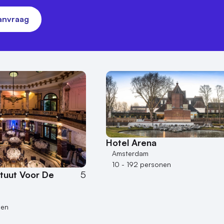
aanvraag
Hotel Arena
Amsterdam
10 - 192 personen
tituut Voor De
5
nen