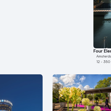
Four El
Amsterd
12 - 350