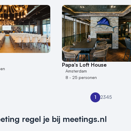
Papa's Loft House
nen
Amsterdam
8 - 25 personen
1
2
3
4
5
ing regel je bij meetings.nl