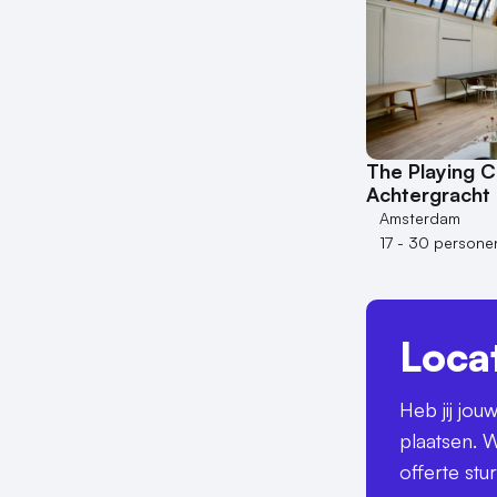
The Playing C
Achtergracht
Amsterdam
17 - 30 persone
Loca
Heb jij jo
plaatsen. W
offerte stu