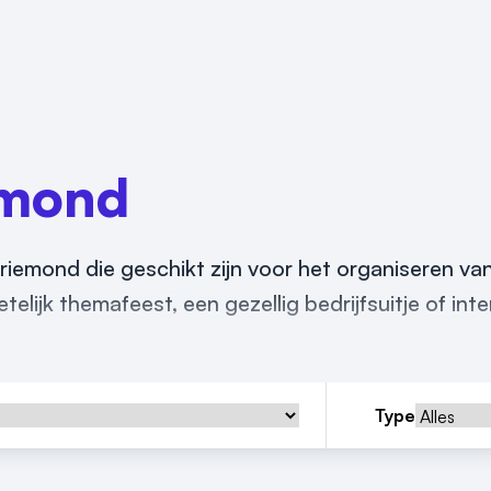
emond
 Driemond die geschikt zijn voor het organiseren va
elijk themafeest, een gezellig bedrijfsuitje of int
Type