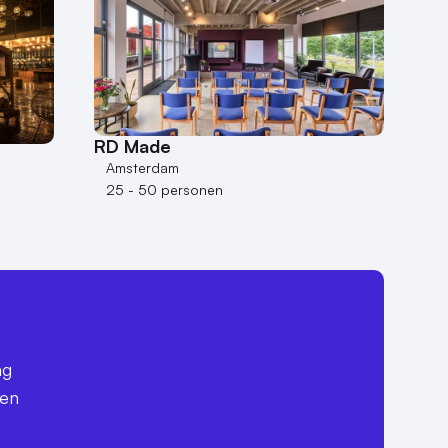
RD Made
Amsterdam
25 - 50 personen
ag
een