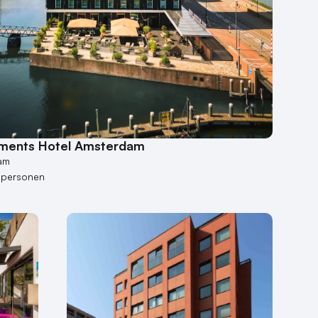
ements Hotel Amsterdam
am
 personen