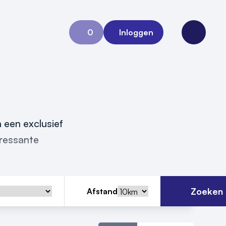
0
Inloggen
Aanvraag 0
Open me
n een exclusief
eressante
Zoeken
Afstand