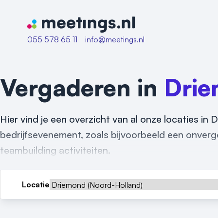
Naar home van Meetings
055 578 65 11
info@meetings.nl
Vergaderen in
Dri
Hier vind je een overzicht van al onze locaties in
bedrijfsevenement, zoals bijvoorbeeld een onverget
teambuilding activiteiten.
Locatie