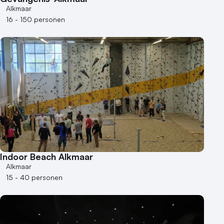
Alkmaar
Bijzondere locaties
16 - 150 personen
Buitenlocatie
Duurzame locatie
Groene locatie
Heisessie
Hotel
Hybride events
Industriële locatie
Kasteel en landgoed
Kleine / intieme locatie
Locaties aan zee
Indoor Beach Alkmaar
Alkmaar
Museum
15 - 40 personen
Theater
Varende locatie