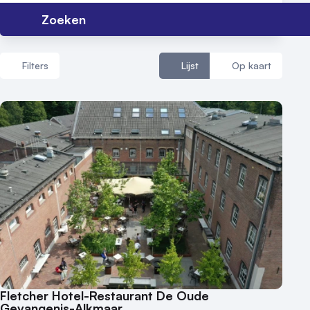
Locatiegids
Zoeken
Meld locatie aan
Filters
Lijst
Op kaart
Nieuws
Reviews (5⭐️)
Aantal zalen
Contact
1 - 5 zalen
6 - 10 zalen
10 of meer zalen
Aantal personen
1 - 50 personen
50 - 100 personen
100 - 250 personen
250 - 500 personen
Fletcher Hotel-Restaurant De Oude
Gevangenis-Alkmaar
500+ personen