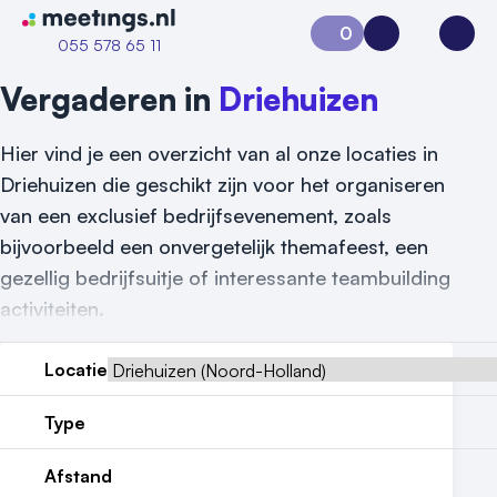
Naar home van Meetings
0
Aanvraag 0
Inloggen
Open
055 578 65 11
Vergaderen in
Driehuizen
Hier vind je een overzicht van al onze locaties in
Driehuizen die geschikt zijn voor het organiseren
van een exclusief bedrijfsevenement, zoals
bijvoorbeeld een onvergetelijk themafeest, een
gezellig bedrijfsuitje of interessante teambuilding
activiteiten.
Locatie
Type
Vraag locatie aan
Afstand