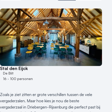
Aantal zalen
1 - 5 zalen
6 - 10 zalen
10 of meer zalen
Aantal personen
1 - 50 personen
50 - 100 personen
Stal den Eijck
100 - 250 personen
De Bilt
250 - 500 personen
16 - 100 personen
500+ personen
Bijzondere locaties
Zoals je ziet zitten er grote verschillen tussen de vele
Buitenlocatie
vergaderzalen. Maar hoe kies je nou de beste
Duurzame locatie
vergaderzaal in Driebergen-Rijsenburg die perfect past bij