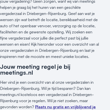
Groene locatie
jouw vergadering? Geen zorgen, want wij van meetings
helpen je graag bij het huren van een geschikte
Heisessie
vergaderzaal in Driebergen-Rijsenburg. Geef aan wat je
Hotel
wensen zijn wat betreft de locatie, bereikbaarheid met de
Hybride events
auto of het openbaar vervoer, verzorging op de locatie,
Industriële locatie
faciliteiten en de gewenste opstelling. Wij zoeken een
Kasteel en landgoed
fijne vergaderzaal voor jullie die perfect past bij jullie
Kleine / intieme locatie
wensen en eisen! Kijk hieronder voor een overzicht van al
Locaties aan zee
onze vergaderzalen in Driebergen-Rijsenburg en laat je
Museum
inspireren met de mooiste en meest unieke locaties.
Theater
Jouw meeting regel je bij
Varende locatie
meetings.nl
Hier vind je een overzicht van al onze vergaderzalen in
Driebergen-Rijsenburg. Wil je tijd besparen? Dan kan
meetings.nl kosteloos een vergaderzaal in Driebergen-
Rijsenburg voor je regelen. Wil je niet zoeken, maar
gevonden worden?
Plaats nu gratis en vrijblijvend je