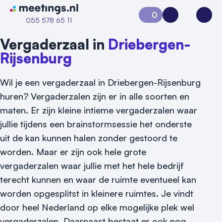
Naar home van Meetings
0
Aanvraag 0
Inloggen
Open
055 578 65 11
Vergaderzaal in
Driebergen-
Rijsenburg
Wil je een vergaderzaal in Driebergen-Rijsenburg
huren? Vergaderzalen zijn er in alle soorten en
maten. Er zijn kleine intieme vergaderzalen waar
jullie tijdens een brainstormsessie het onderste
uit de kan kunnen halen zonder gestoord te
Vraag locatie aan
worden. Maar er zijn ook hele grote
Locatiegids
vergaderzalen waar jullie met het hele bedrijf
terecht kunnen en waar de ruimte eventueel kan
Meld locatie aan
worden opgesplitst in kleinere ruimtes. Je vindt
Nieuws
door heel Nederland op elke mogelijke plek wel
vergaderzalen. Daarnaast bestaat er ook nog