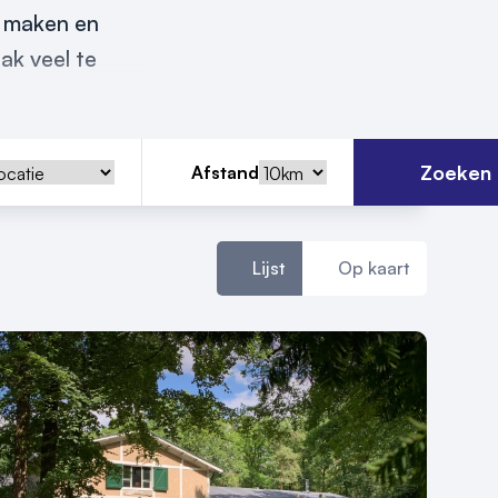
t maken en
ak veel te
Zoeken
Afstand
Lijst
Op kaart