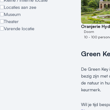
Kleine / intieme locatie
Locaties aan zee
Museum
Theater
Oranjerie Hy
Varende locatie
Doorn
10 - 100 person
Green K
De Green Key i
bezig zijn met
de natuur in h
keurmerk.
Wil je tijd bes