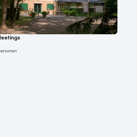
Meetings
z
personen