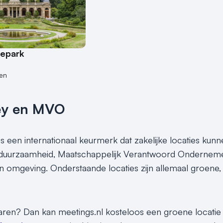
depark
en
ey en MVO
s een internationaal keurmerk dat zakelijke locaties kunn
 duurzaamheid, Maatschappelijk Verantwoord Ondernemen
un omgeving. Onderstaande locaties zijn allemaal groen
paren? Dan kan meetings.nl kosteloos een groene locatie vo