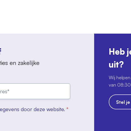
f
Heb j
ies en zakelijke
uit?
Wij helpen 
van 08:30 
Stel j
gegevens door deze website.
*