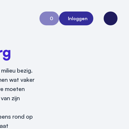
0
Inloggen
Aanvraag 0
Open me
rg
ilieu bezig.
men wat vaker
 we moeten
van zijn
 eens rond op
gaat