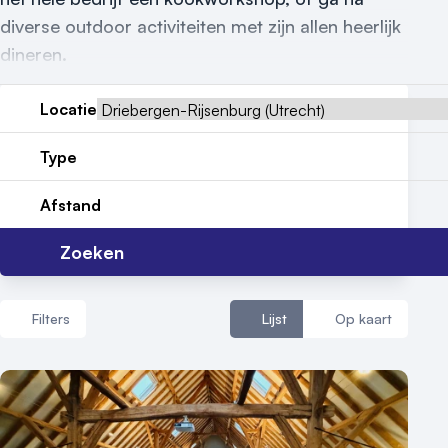
Reviews (5⭐️)
diverse outdoor activiteiten met zijn allen heerlijk
Contact
dineren.
Locatie
Type
Afstand
Zoeken
Filters
Lijst
Op kaart
Aantal zalen
1 - 5 zalen