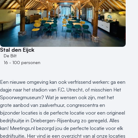
6 - 10 zalen
10 of meer zalen
Aantal personen
1 - 50 personen
50 - 100 personen
Stal den Eijck
100 - 250 personen
De Bilt
250 - 500 personen
16 - 100 personen
500+ personen
Bijzondere locaties
Een nieuwe omgeving kan ook verfrissend werken: ga een
Buitenlocatie
dagje naar het stadion van F.C. Utrecht, of misschien Het
Duurzame locatie
Spoorwegmuseum? Wat je wensen ook zijn, met het
Groene locatie
grote aanbod van zaalverhuur, congrescentra en
bijzonder locaties is de perfecte locatie voor een origineel
Heisessie
bedrijfsuitje in Driebergen-Rijsenburg zo geregeld. Alles
Hotel
kan! Meetings.nl bezorgd jou de perfecte locatie voor elk
Hybride events
bedrijfsuitje. Hier vind je een overzicht van al onze locaties