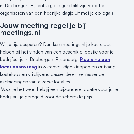
Industriële locatie
in Driebergen-Rijsenburg die geschikt zijn voor het
Kasteel en landgoed
organiseren van een heerlijke dagje uit met je collega’s.
Kleine / intieme locatie
Jouw meeting regel je bij
Locaties aan zee
meetings.nl
Museum
Theater
Wil je tijd besparen? Dan kan meetings.nl je kosteloos
Varende locatie
helpen bij het vinden van een geschikte locatie voor je
bedrijfsuitje in Driebergen-Rijsenburg.
Plaats nu een
locatieaanvraag
in 3 eenvoudige stappen en ontvang
kosteloos en vrijblijvend passende en verrassende
aanbiedingen van diverse locaties.
Voor je het weet heb jij een bijzondere locatie voor jullie
bedrijfsuitje geregeld voor de scherpste prijs.