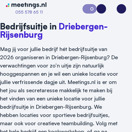
Naar home van Meetings
0
Aanvraag 0
Inloggen
Open
055 578 65 11
Bedrijfsuitje in
Driebergen-
Rijsenburg
Mag jij voor jullie bedrijf hét bedrijfsuitje van
2026 organiseren in Driebergen-Rijsenburg? De
verwachtingen voor zo’n uitje zijn natuurlijk
hooggespannen en je wil een unieke locatie voor
Vraag locatie aan
jullie verfrissende dagje uit. Meetings.nl is er om
het jou als secretaresse makkelijk te maken bij
Locatiegids
het vinden van een unieke locatie voor jullie
Meld locatie aan
bedrijfsuitje in Driebergen-Rijsenburg. We
hebben locaties voor sportieve bedrijfsuitjes,
Nieuws
maar ook voor creatieve teambuilding. Volg met
het hele bedrijf een kookworkshop, of ga na