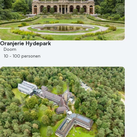
100 - 250 personen
250 - 500 personen
500+ personen
Bijzondere locaties
Oranjerie Hydepark
Buitenlocatie
Doorn
Duurzame locatie
10 - 100 personen
Groene locatie
Heisessie
Hotel
Hybride events
Industriële locatie
Kasteel en landgoed
Kleine / intieme locatie
Locaties aan zee
Museum
Theater