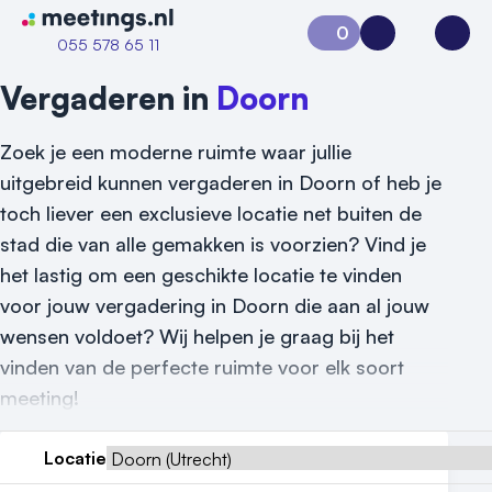
Naar home van Meetings
0
Aanvraag 0
Inloggen
Open
055 578 65 11
Vergaderen in
Doorn
Zoek je een moderne ruimte waar jullie
uitgebreid kunnen vergaderen in Doorn of heb je
toch liever een exclusieve locatie net buiten de
stad die van alle gemakken is voorzien? Vind je
het lastig om een geschikte locatie te vinden
voor jouw vergadering in Doorn die aan al jouw
Vraag locatie aan
wensen voldoet? Wij helpen je graag bij het
vinden van de perfecte ruimte voor elk soort
Locatiegids
meeting!
Meld locatie aan
Locatie
Nieuws