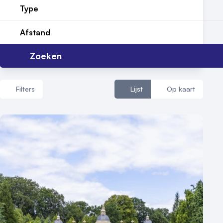
Type
Reviews (5⭐️)
Afstand
Contact
Zoeken
Filters
Lijst
Op kaart
Aantal zalen
1 - 5 zalen
6 - 10 zalen
10 of meer zalen
Aantal personen
1 - 50 personen
50 - 100 personen