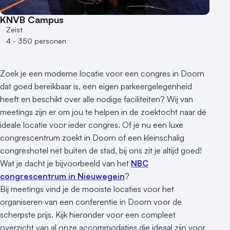
100 - 250 personen
KNVB Campus
250 - 500 personen
Zeist
4 - 350 personen
500+ personen
Bijzondere locaties
Zoek je een moderne locatie voor een congres in Doorn
Buitenlocatie
dat goed bereikbaar is, een eigen parkeergelegenheid
Duurzame locatie
heeft en beschikt over alle nodige faciliteiten? Wij van
Groene locatie
meetings zijn er om jou te helpen in de zoektocht naar dé
Heisessie
ideale locatie voor ieder congres. Of je nu een luxe
Hotel
congrescentrum zoekt in Doorn of een kleinschalig
Hybride events
congreshotel net buiten de stad, bij ons zit je altijd goed!
Industriële locatie
Wat je dacht je bijvoorbeeld van het
NBC
Kasteel en landgoed
congrescentrum in Nieuwegein
?
Kleine / intieme locatie
Bij meetings vind je de mooiste locaties voor het
organiseren van een conferentie in Doorn voor de
Locaties aan zee
scherpste prijs. Kijk hieronder voor een compleet
Museum
overzicht van al onze accommodaties die ideaal zijn voor
Theater