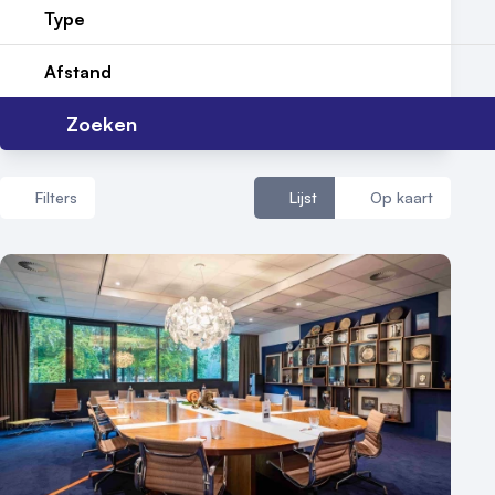
Type
Contact
Afstand
Zoeken
Filters
Lijst
Op kaart
Aantal zalen
1 - 5 zalen
6 - 10 zalen
10 of meer zalen
Aantal personen
1 - 50 personen
50 - 100 personen