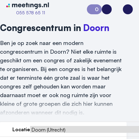
Naar home van Meetings
0
Aanvraag 0
Inloggen
Open
055 578 65 11
Congrescentrum in
Doorn
Ben je op zoek naar een modern
congrescentrum in Doorn? Niet elke ruimte is
geschikt om een congres of zakelijk evenement
te organiseren. Bij een congres is het belangrijk
dat er tenminste één grote zaal is waar het
Vraag locatie aan
congres zelf gehouden kan worden maar
daarnaast moet er ook nog ruimte zijn voor
Locatiegids
kleine of grote groepen die zich hier kunnen
Meld locatie aan
afzonderen wanneer dit nodig is.
Nieuws
Locatie
Reviews (5⭐️)