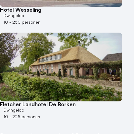
Duurzame locatie
Hotel Wesseling
Groene locatie
Dwingeloo
Heisessie
10 - 250 personen
Hotel
Hybride events
Industriële locatie
Kasteel en landgoed
Kleine / intieme locatie
Locaties aan zee
Museum
Theater
Varende locatie
Fletcher Landhotel De Borken
Dwingeloo
10 - 225 personen