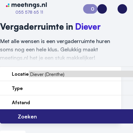
Naar home van Meetings
0
Aanvraag 0
Inloggen
Open
055 578 65 11
Vergaderruimte in
Diever
Met alle wensen is een vergaderruimte huren
soms nog een hele klus. Gelukkig maakt
meetings.nl het je een stuk makkelijker!
Locatie
Type
Vraag locatie aan
Afstand
Locatiegids
Zoeken
Meld locatie aan