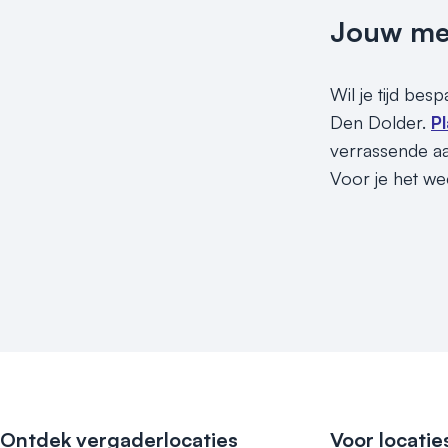
Jouw meet
Wil je tijd bes
Den Dolder.
P
verrassende aa
Voor je het wee
Ontdek vergaderlocaties
Voor locatie