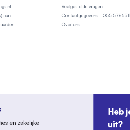
ngs.nl
Veelgestelde vragen
s) aan
Contactgegevens - 055 578651
aarden
Over ons
f
Heb j
ies en zakelijke
uit?