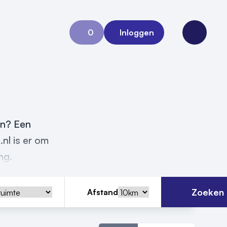
0
Inloggen
Aanvraag 0
Open me
en? Een
.nl is er om
ing.
Zoeken
Afstand