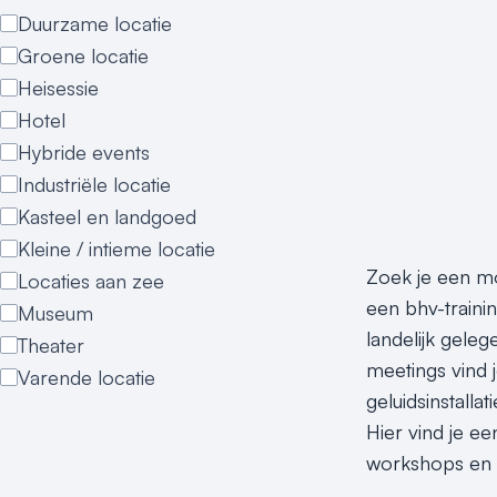
Duurzame locatie
Groene locatie
Heisessie
Hotel
Hybride events
Industriële locatie
Kasteel en landgoed
Kleine / intieme locatie
Zoek je een mo
Locaties aan zee
een bhv-traini
Museum
landelijk geleg
Theater
meetings vind 
Varende locatie
geluidsinstalla
Hier vind je ee
workshops en t