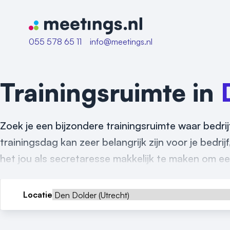
Naar home van Meetings
055 578 65 11
info@meetings.nl
Trainingsruimte in
Zoek je een bijzondere trainingsruimte waar bedr
trainingsdag kan zeer belangrijk zijn voor je bedrij
het jou als secretaresse makkelijk te maken om een
Locatie