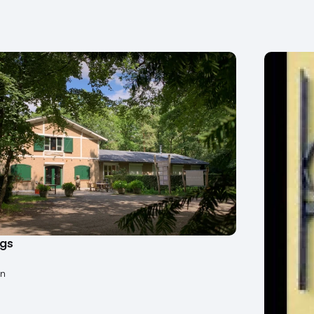
ngs
en