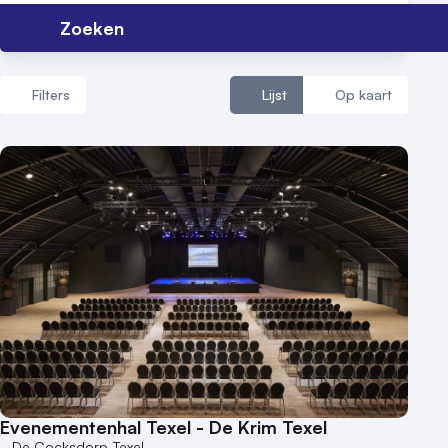
Zoeken
Contact
Filters
Lijst
Op kaart
Aantal zalen
1 - 5 zalen
6 - 10 zalen
10 of meer zalen
Aantal personen
1 - 50 personen
50 - 100 personen
100 - 250 personen
250 - 500 personen
Evenementenhal Texel - De Krim Texel
500+ personen
De Cocksdorp-Texel