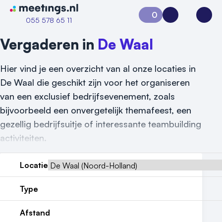
Naar home van Meetings
0
Aanvraag 0
Inloggen
Open
055 578 65 11
Vergaderen in
De Waal
Hier vind je een overzicht van al onze locaties in
De Waal die geschikt zijn voor het organiseren
van een exclusief bedrijfsevenement, zoals
bijvoorbeeld een onvergetelijk themafeest, een
gezellig bedrijfsuitje of interessante teambuilding
Vraag locatie aan
activiteiten.
Locatiegids
Locatie
Meld locatie aan
Type
Nieuws
Afstand
Reviews (5⭐️)