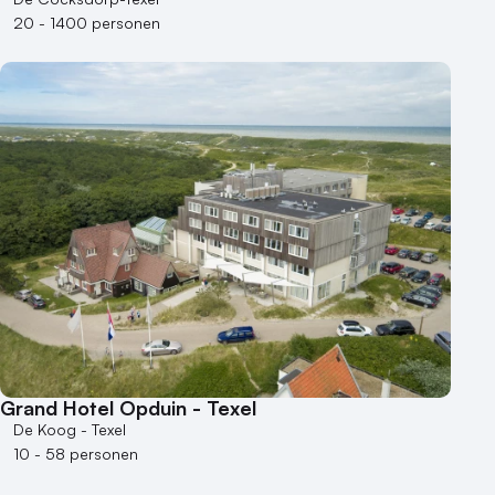
20 - 1400 personen
Bijzondere locaties
Buitenlocatie
Duurzame locatie
Groene locatie
Heisessie
Hotel
Hybride events
Industriële locatie
Kasteel en landgoed
Kleine / intieme locatie
Locaties aan zee
Museum
Theater
Grand Hotel Opduin - Texel
De Koog - Texel
Varende locatie
10 - 58 personen