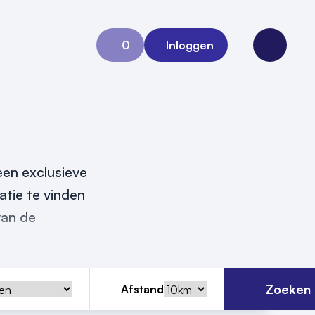
0
Inloggen
Aanvraag 0
Open me
een exclusieve
atie te vinden
van de
Zoeken
Afstand