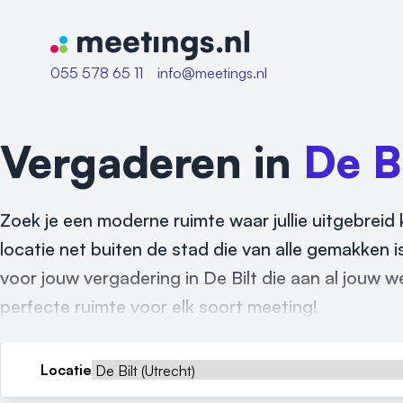
Naar home van Meetings
055 578 65 11
info@meetings.nl
Vergaderen in
De Bi
Zoek je een moderne ruimte waar jullie uitgebreid 
locatie net buiten de stad die van alle gemakken i
voor jouw vergadering in De Bilt die aan al jouw w
perfecte ruimte voor elk soort meeting!
Locatie