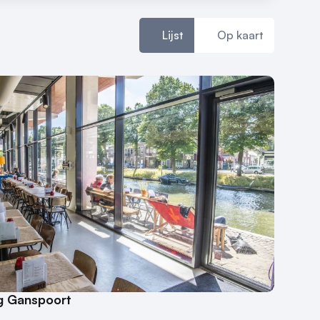
Lijst
Op kaart
 Ganspoort