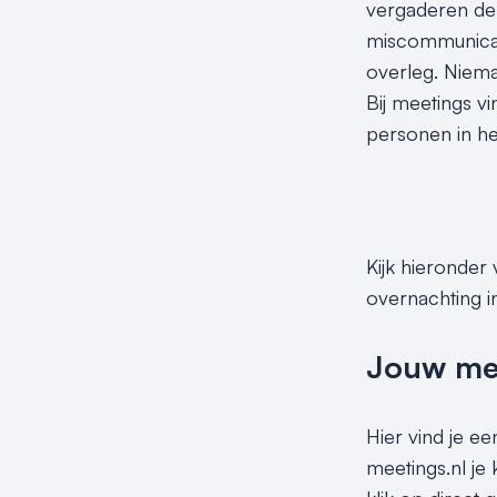
vergaderen de 
miscommunicati
overleg. Niema
Bij meetings v
personen in het
Kijk hieronder
overnachting in
Jouw meet
Hier vind je ee
meetings.nl je