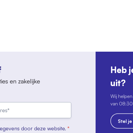
f
Heb j
ies en zakelijke
uit?
Wij helpen 
van 08:30 
Stel j
gegevens door deze website.
*