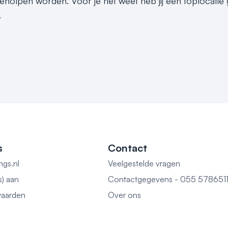
 geholpen worden. Voor je het weet heb jij een toplocati
.
s
Contact
ngs.nl
Veelgestelde vragen
s) aan
Contactgegevens - 055 578651
aarden
Over ons