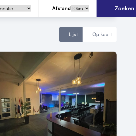
Zoeken
Afstand
Lijst
Op kaart