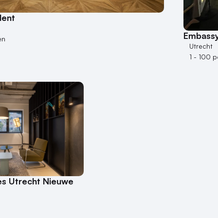
dent
Embassy
en
Utrecht
1 - 100 
s Utrecht Nieuwe
n