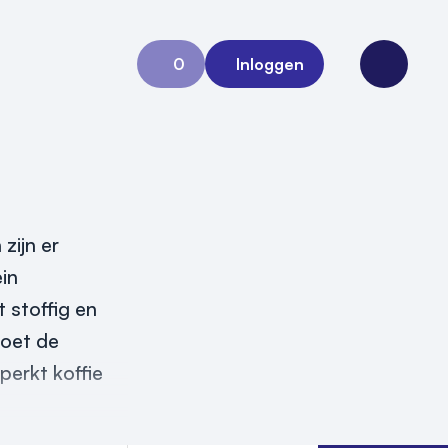
0
Inloggen
Aanvraag 0
Open me
zijn er
ein
 stoffig en
moet de
perkt koffie