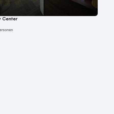
 Center
personen