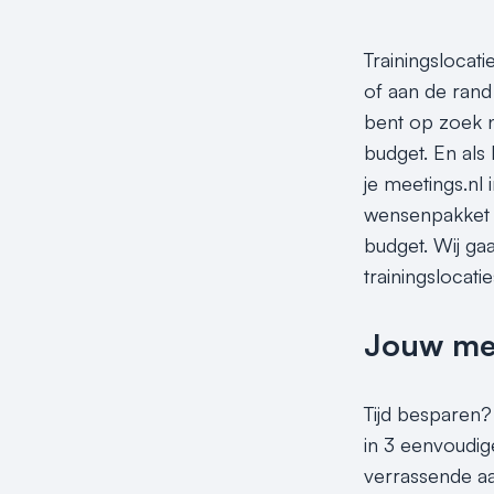
Trainingslocati
of aan de rand 
bent op zoek na
budget. En als 
je meetings.nl 
wensenpakket do
budget. Wij gaa
trainingslocatie
Jouw meet
Tijd besparen? 
in 3 eenvoudige
verrassende aan