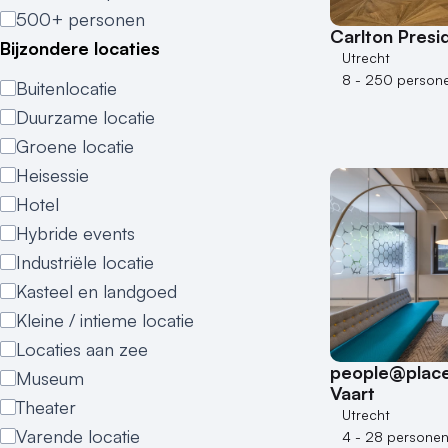
500+ personen
Carlton Presi
Bijzondere locaties
Utrecht
8 - 250 person
Buitenlocatie
Duurzame locatie
Groene locatie
Heisessie
Hotel
Hybride events
Industriële locatie
Kasteel en landgoed
Kleine / intieme locatie
Locaties aan zee
people@place
Museum
Vaart
Theater
Utrecht
Varende locatie
4 - 28 persone