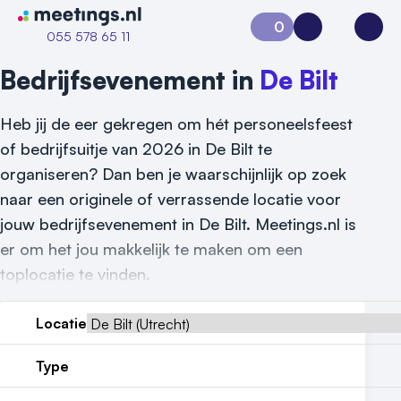
Naar home van Meetings
0
Aanvraag 0
Inloggen
Open
055 578 65 11
Bedrijfsevenement in
De Bilt
Heb jij de eer gekregen om hét personeelsfeest
of bedrijfsuitje van 2026 in De Bilt te
organiseren? Dan ben je waarschijnlijk op zoek
naar een originele of verrassende locatie voor
jouw bedrijfsevenement in De Bilt. Meetings.nl is
er om het jou makkelijk te maken om een
toplocatie te vinden.
Locatie
Vraag locatie aan
Type
Locatiegids