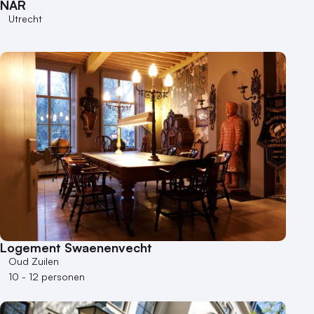
NAR
500+ personen
Utrecht
Bijzondere locaties
Buitenlocatie
Duurzame locatie
Groene locatie
Heisessie
Hotel
Hybride events
Industriële locatie
Kasteel en landgoed
Kleine / intieme locatie
Locaties aan zee
Logement Swaenenvecht
Museum
Oud Zuilen
Theater
10 - 12 personen
Varende locatie