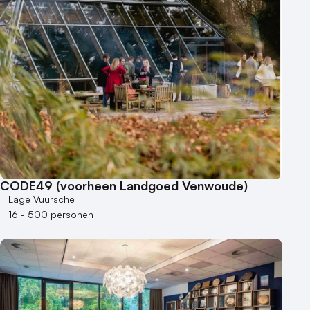
CODE49 (voorheen Landgoed Venwoude)
Lage Vuursche
16 - 500 personen