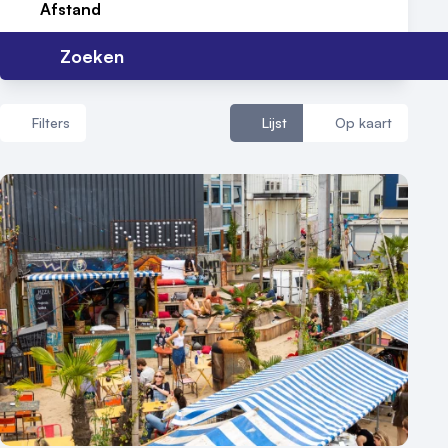
Afstand
Meld locatie aan
Zoeken
Nieuws
Reviews (5⭐️)
Filters
Lijst
Op kaart
Contact
Aantal zalen
1 - 5 zalen
6 - 10 zalen
10 of meer zalen
Aantal personen
1 - 50 personen
50 - 100 personen
100 - 250 personen
250 - 500 personen