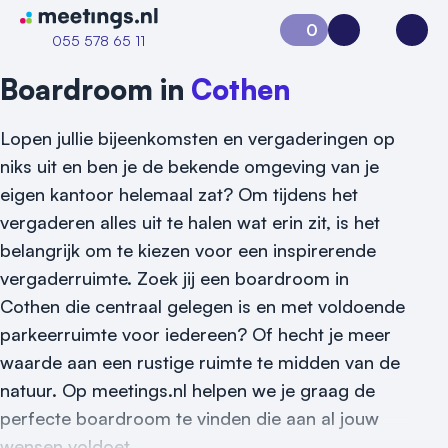
Naar home van Meetings
0
Aanvraag 0
Inloggen
Open
055 578 65 11
Boardroom in
Cothen
Lopen jullie bijeenkomsten en vergaderingen op
niks uit en ben je de bekende omgeving van je
eigen kantoor helemaal zat? Om tijdens het
vergaderen alles uit te halen wat erin zit, is het
belangrijk om te kiezen voor een inspirerende
Vraag locatie aan
vergaderruimte. Zoek jij een boardroom in
Cothen die centraal gelegen is en met voldoende
Locatiegids
parkeerruimte voor iedereen? Of hecht je meer
waarde aan een rustige ruimte te midden van de
Meld locatie aan
natuur. Op meetings.nl helpen we je graag de
Nieuws
perfecte boardroom te vinden die aan al jouw
wensen voldoet.