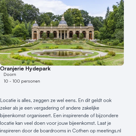
Aantal personen
1 - 50 personen
50 - 100 personen
100 - 250 personen
250 - 500 personen
500+ personen
Bijzondere locaties
Oranjerie Hydepark
Buitenlocatie
Doorn
Duurzame locatie
10 - 100 personen
Groene locatie
Heisessie
Locatie is alles, zeggen ze wel eens. En dit geldt ook
Hotel
zeker als je een vergadering of andere zakelijke
Hybride events
bijeenkomst organiseert. Een inspirerende of bijzondere
Industriële locatie
locatie kan veel doen voor jouw bijeenkomst. Laat je
Kasteel en landgoed
inspireren door de boardrooms in Cothen op meetings.nl