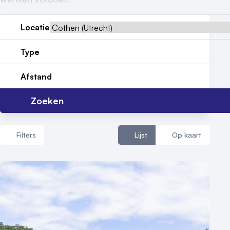
Reviews (5⭐️)
Contact
Locatie
Type
Afstand
Zoeken
Filters
Lijst
Op kaart
Aantal zalen
1 - 5 zalen
6 - 10 zalen
10 of meer zalen