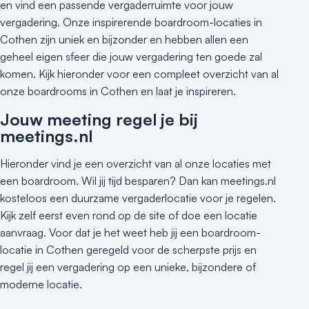
Kleine / intieme locatie
en vind een passende vergaderruimte voor jouw
Locaties aan zee
vergadering. Onze inspirerende boardroom-locaties in
Museum
Cothen zijn uniek en bijzonder en hebben allen een
geheel eigen sfeer die jouw vergadering ten goede zal
Theater
komen. Kijk hieronder voor een compleet overzicht van al
Varende locatie
onze boardrooms in Cothen en laat je inspireren.
Jouw meeting regel je bij
meetings.nl
Hieronder vind je een overzicht van al onze locaties met
een boardroom. Wil jij tijd besparen? Dan kan meetings.nl
kosteloos een duurzame vergaderlocatie voor je regelen.
Kijk zelf eerst even rond op de site of doe een locatie
aanvraag. Voor dat je het weet heb jij een boardroom-
locatie in Cothen geregeld voor de scherpste prijs en
regel jij een vergadering op een unieke, bijzondere of
moderne locatie.