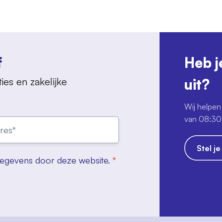
f
Heb j
ies en zakelijke
uit?
Wij helpen 
van 08:30 
Stel j
gegevens door deze website.
*