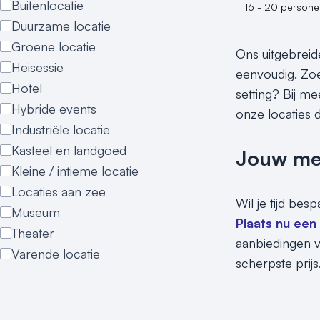
Buitenlocatie
16 - 20 persone
Duurzame locatie
Groene locatie
Ons uitgebreid
Heisessie
eenvoudig. Zoe
Hotel
setting? Bij me
Hybride events
onze locaties d
Industriële locatie
Kasteel en landgoed
Jouw meet
Kleine / intieme locatie
Locaties aan zee
Wil je tijd bes
Museum
Plaats nu een
Theater
aanbiedingen v
Varende locatie
scherpste prijs