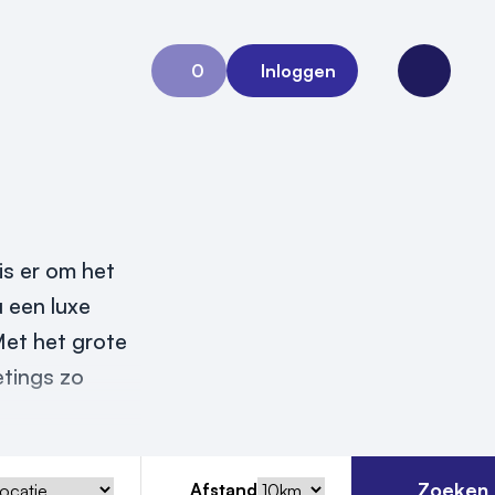
0
Inloggen
Aanvraag 0
Open me
is er om het
u een luxe
Met het grote
etings zo
Zoeken
Afstand