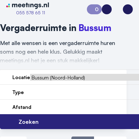
Naar home van Meetings
0
Aanvraag 0
Inloggen
Open
055 578 65 11
Vergaderruimte in
Bussum
Met alle wensen is een vergaderruimte huren
soms nog een hele klus. Gelukkig maakt
meetings.nl het je een stuk makkelijker!
Locatie
Type
Vraag locatie aan
Afstand
Locatiegids
Zoeken
Meld locatie aan
Nieuws