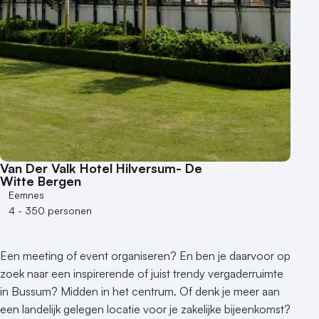
Duurzame locatie
Groene locatie
Heisessie
Hotel
Hybride events
Industriële locatie
Kasteel en landgoed
Kleine / intieme locatie
Locaties aan zee
Van Der Valk Hotel Hilversum- De
Museum
Witte Bergen
Eemnes
Theater
4 - 350 personen
Varende locatie
Een meeting of event organiseren? En ben je daarvoor op
zoek naar een inspirerende of juist trendy vergaderruimte
in Bussum? Midden in het centrum. Of denk je meer aan
een landelijk gelegen locatie voor je zakelijke bijeenkomst?