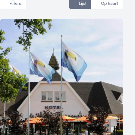
Filters
Lijst
Op kaart
Reviews (5⭐️)
Contact
Aantal zalen
1 - 5 zalen
6 - 10 zalen
10 of meer zalen
Aantal personen
1 - 50 personen
50 - 100 personen
100 - 250 personen
250 - 500 personen
500+ personen
Bijzondere locaties
Buitenlocatie