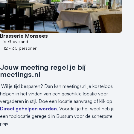
1 - 50 personen
50 - 100 personen
100 - 250 personen
250 - 500 personen
Brasserie Monsees
500+ personen
's-Graveland
12 - 30 personen
Bijzondere locaties
Buitenlocatie
Jouw meeting regel je bij
Duurzame locatie
meetings.nl
Groene locatie
Heisessie
Wil je tijd besparen? Dan kan meetings.nl je kosteloos
Hotel
helpen in het vinden van een geschikte locatie voor
vergaderen in stijl. Doe een locatie aanvraag of klik op
Hybride events
Direct geholpen worden
. Voordat je het weet heb jij
Industriële locatie
een toplocatie geregeld in Bussum voor de scherpste
Kasteel en landgoed
prijs.
Kleine / intieme locatie