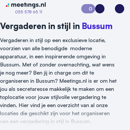
Naar home van Meetings
0
Aanvraag 0
Inloggen
Open
055 578 65 11
Vergaderen in stijl in
Bussum
Vergaderen in stijl op een exclusieve locatie,
voorzien van alle benodigde moderne
apparatuur, in een inspirerende omgeving in
Bussum. Met of zonder overnachting, wat wens
je nog meer? Ben jij in charge om dit te
Vraag locatie aan
organiseren in Bussum? Meetings.nl is er om het
Locatiegids
jou als secretaresse makkelijk te maken om een
toplocatie voor jouw stijlvolle vergadering te
Meld locatie aan
vinden. Hier vind je een overzicht van al onze
Nieuws
locaties die geschikt zijn voor het organiseren
van een vergadering in stijl in Bussum.
Reviews (5⭐️)