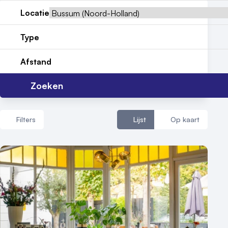
Locatie
Contact
Type
Afstand
Zoeken
Filters
Lijst
Op kaart
Aantal zalen
1 - 5 zalen
6 - 10 zalen
10 of meer zalen
Aantal personen