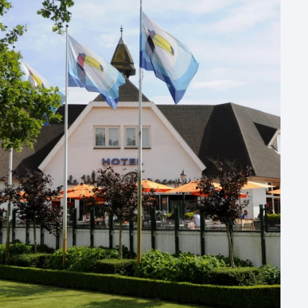
1 - 50 personen
50 - 100 personen
100 - 250 personen
250 - 500 personen
500+ personen
Bijzondere locaties
Buitenlocatie
Duurzame locatie
Groene locatie
Heisessie
Hotel
Hybride events
Industriële locatie
Kasteel en landgoed
Kleine / intieme locatie