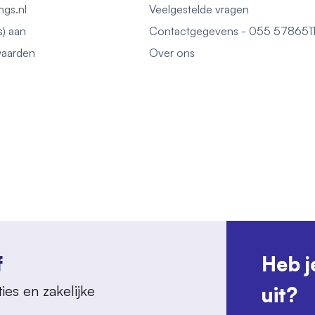
ngs.nl
Veelgestelde vragen
s) aan
Contactgegevens - 055 578651
aarden
Over ons
f
Heb j
ies en zakelijke
uit?