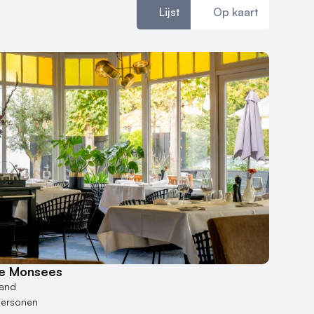
Lijst
Op kaart
ie Monsees
land
personen