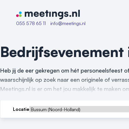
Naar home van Meetings
055 578 65 11
info@meetings.nl
Bedrijfsevenement
Heb jij de eer gekregen om hét personeelsfeest o
waarschijnlijk op zoek naar een originele of verr
Meetings.nl is er om het jou makkelijk te maken o
Locatie