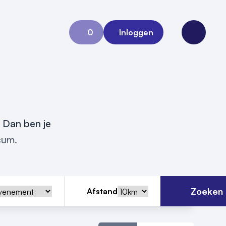
0
Inloggen
Aanvraag 0
Open me
? Dan ben je
sum.
Zoeken
Afstand