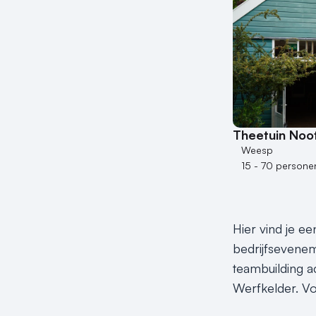
Theetuin Noot
Weesp
15 - 70 persone
Hier vind je ee
bedrijfseveneme
teambuilding ac
Werfkelder. Vo