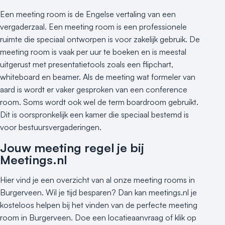
Buitenlocatie
Een meeting room is de Engelse vertaling van een
Duurzame locatie
vergaderzaal. Een meeting room is een professionele
Groene locatie
ruimte die speciaal ontworpen is voor zakelijk gebruik. De
Heisessie
meeting room is vaak per uur te boeken en is meestal
Hotel
uitgerust met presentatietools zoals een flipchart,
Hybride events
whiteboard en beamer. Als de meeting wat formeler van
Industriële locatie
aard is wordt er vaker gesproken van een conference
Kasteel en landgoed
room. Soms wordt ook wel de term boardroom gebruikt.
Kleine / intieme locatie
Dit is oorspronkelijk een kamer die speciaal bestemd is
Locaties aan zee
voor bestuursvergaderingen.
Museum
Jouw meeting regel je bij
Theater
Meetings.nl
Varende locatie
Hier vind je een overzicht van al onze meeting rooms in
Burgerveen. Wil je tijd besparen? Dan kan meetings.nl je
kosteloos helpen bij het vinden van de perfecte meeting
room in Burgerveen. Doe een locatieaanvraag of klik op