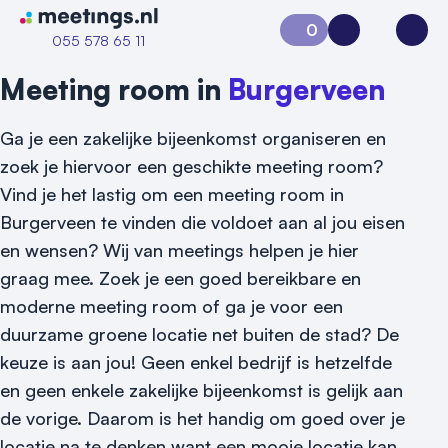
Naar home van Meetings
0
Aanvraag 0
Inloggen
Open
055 578 65 11
Meeting room in
Burgerveen
Ga je een zakelijke bijeenkomst organiseren en
zoek je hiervoor een geschikte meeting room?
Vind je het lastig om een meeting room in
Burgerveen te vinden die voldoet aan al jou eisen
en wensen? Wij van meetings helpen je hier
graag mee. Zoek je een goed bereikbare en
Vraag locatie aan
moderne meeting room of ga je voor een
Locatiegids
duurzame groene locatie net buiten de stad? De
keuze is aan jou! Geen enkel bedrijf is hetzelfde
Meld locatie aan
en geen enkele zakelijke bijeenkomst is gelijk aan
Nieuws
de vorige. Daarom is het handig om goed over je
locatie na te denken want een mooie locatie kan