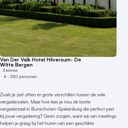
Groene locatie
Heisessie
Hotel
Hybride events
Industriële locatie
Kasteel en landgoed
Kleine / intieme locatie
Locaties aan zee
Van Der Valk Hotel Hilversum- De
Museum
Witte Bergen
Eemnes
Theater
4 - 350 personen
Varende locatie
Zoals je ziet zitten er grote verschillen tussen de vele
vergaderzalen. Maar hoe kies je nou de beste
vergaderzaal in Bunschoten-Spakenburg die perfect past
bij jouw vergadering? Geen zorgen, want wij van meetings
helpen je graag bij het huren van een geschikte