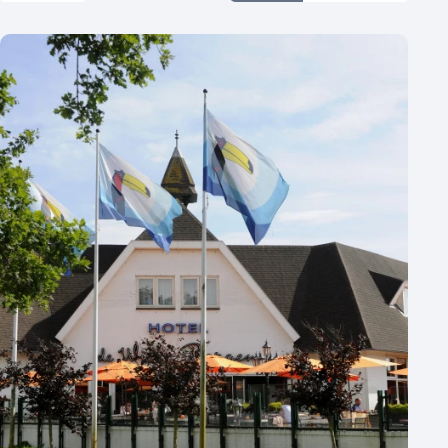
Aantal zalen
1 - 5 zalen
6 - 10 zalen
10 of meer zalen
Aantal personen
1 - 50 personen
50 - 100 personen
100 - 250 personen
250 - 500 personen
500+ personen
Bijzondere locaties
Buitenlocatie
Duurzame locatie