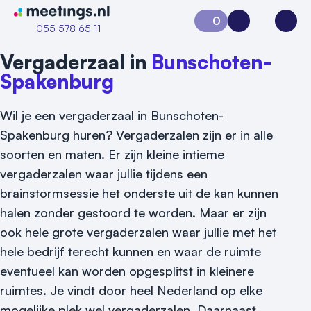
Naar home van Meetings
0
Aanvraag 0
Inloggen
Open
055 578 65 11
Vergaderzaal in
Bunschoten-
Spakenburg
Wil je een vergaderzaal in Bunschoten-
Spakenburg huren? Vergaderzalen zijn er in alle
soorten en maten. Er zijn kleine intieme
vergaderzalen waar jullie tijdens een
brainstormsessie het onderste uit de kan kunnen
Vraag locatie aan
halen zonder gestoord te worden. Maar er zijn
ook hele grote vergaderzalen waar jullie met het
Locatiegids
hele bedrijf terecht kunnen en waar de ruimte
eventueel kan worden opgesplitst in kleinere
Meld locatie aan
ruimtes. Je vindt door heel Nederland op elke
Nieuws
mogelijke plek wel vergaderzalen. Daarnaast