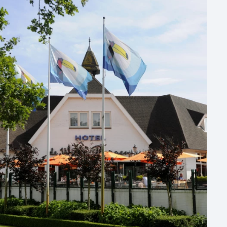
Aantal zalen
1 - 5 zalen
6 - 10 zalen
10 of meer zalen
Aantal personen
1 - 50 personen
50 - 100 personen
100 - 250 personen
250 - 500 personen
500+ personen
Bijzondere locaties
Buitenlocatie
Duurzame locatie
Groene locatie
Heisessie