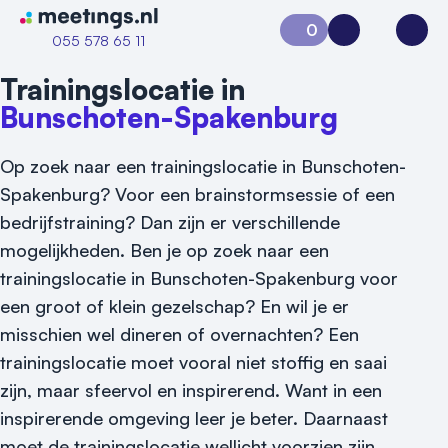
Naar home van Meetings
0
Aanvraag 0
Inloggen
Open
055 578 65 11
Trainingslocatie in
Bunschoten-Spakenburg
Op zoek naar een trainingslocatie in Bunschoten-
Spakenburg? Voor een brainstormsessie of een
bedrijfstraining? Dan zijn er verschillende
mogelijkheden. Ben je op zoek naar een
trainingslocatie in Bunschoten-Spakenburg voor
een groot of klein gezelschap? En wil je er
Vraag locatie aan
misschien wel dineren of overnachten? Een
Locatiegids
trainingslocatie moet vooral niet stoffig en saai
zijn, maar sfeervol en inspirerend. Want in een
Meld locatie aan
inspirerende omgeving leer je beter. Daarnaast
Nieuws
moet de trainingslocatie wellicht voorzien zijn