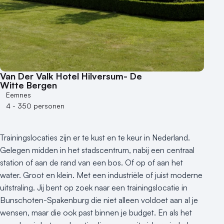
Hotel
Hybride events
Industriële locatie
Kasteel en landgoed
Kleine / intieme locatie
Locaties aan zee
Van Der Valk Hotel Hilversum- De
Museum
Witte Bergen
Eemnes
Theater
4 - 350 personen
Varende locatie
Trainingslocaties zijn er te kust en te keur in Nederland.
Gelegen midden in het stadscentrum, nabij een centraal
station of aan de rand van een bos. Of op of aan het
water. Groot en klein. Met een industriële of juist moderne
uitstraling. Jij bent op zoek naar een trainingslocatie in
Bunschoten-Spakenburg die niet alleen voldoet aan al je
wensen, maar die ook past binnen je budget. En als het