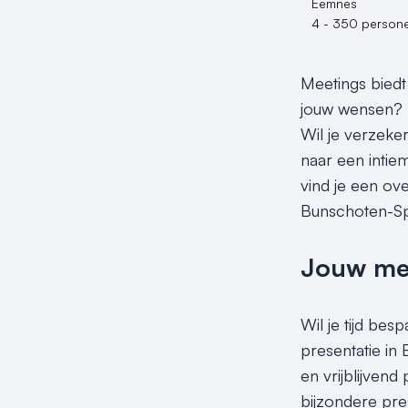
Eemnes
4 - 350 person
Meetings biedt
jouw wensen? M
Wil je verzeker
naar een intie
vind je een ove
Bunschoten-S
Jouw meet
Wil je tijd be
presentatie i
en vrijblijven
bijzondere pre