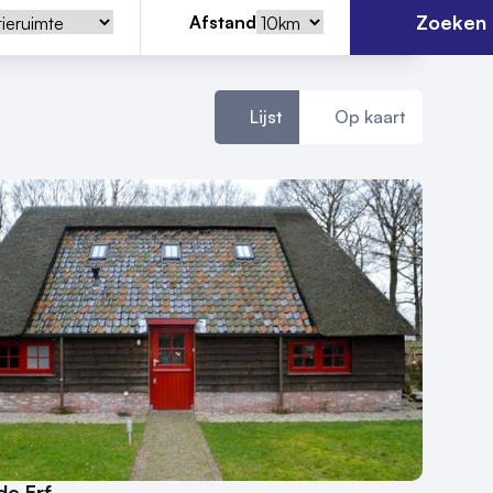
Zoeken
Afstand
Lijst
Op kaart
de Erf