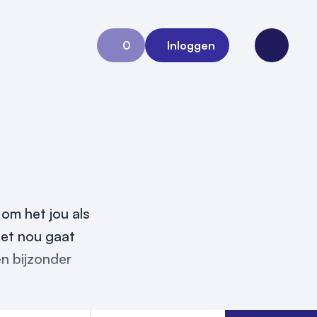
0
Inloggen
Aanvraag 0
Open me
om het jou als
het nou gaat
en bijzonder