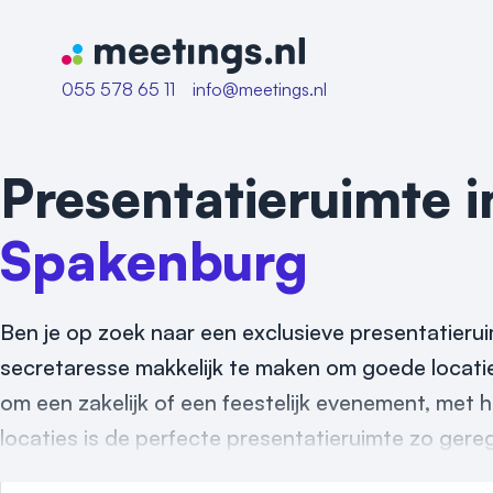
Naar home van Meetings
055 578 65 11
info@meetings.nl
Presentatieruimte 
Spakenburg
Ben je op zoek naar een exclusieve presentatieru
secretaresse makkelijk te maken om goede locatie
om een zakelijk of een feestelijk evenement, met
locaties is de perfecte presentatieruimte zo gere