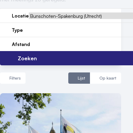
Nieuws
Locatie
Reviews (5⭐️)
Type
Contact
Afstand
Zoeken
Filters
Lijst
Op kaart
Aantal zalen
1 - 5 zalen
6 - 10 zalen
10 of meer zalen