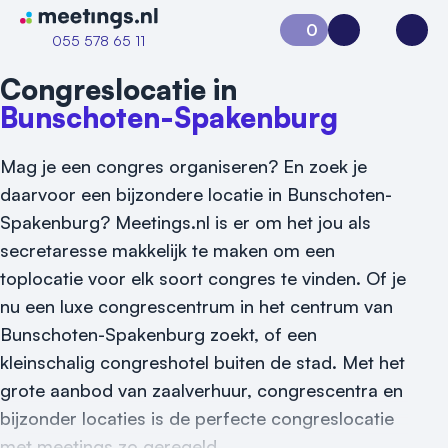
Naar home van Meetings
0
Aanvraag 0
Inloggen
Open
055 578 65 11
Congreslocatie in
Bunschoten-Spakenburg
Mag je een congres organiseren? En zoek je
daarvoor een bijzondere locatie in Bunschoten-
Spakenburg? Meetings.nl is er om het jou als
secretaresse makkelijk te maken om een
toplocatie voor elk soort congres te vinden. Of je
nu een luxe congrescentrum in het centrum van
Bunschoten-Spakenburg zoekt, of een
Vraag locatie aan
kleinschalig congreshotel buiten de stad. Met het
Locatiegids
grote aanbod van zaalverhuur, congrescentra en
bijzonder locaties is de perfecte congreslocatie
Meld locatie aan
met meetings zo geregeld.