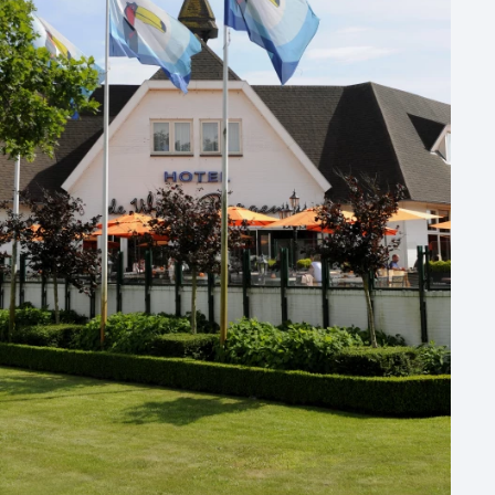
Aantal personen
1 - 50 personen
50 - 100 personen
100 - 250 personen
250 - 500 personen
500+ personen
Bijzondere locaties
Buitenlocatie
Duurzame locatie
Groene locatie
Heisessie
Hotel
Hybride events
Industriële locatie
Kasteel en landgoed