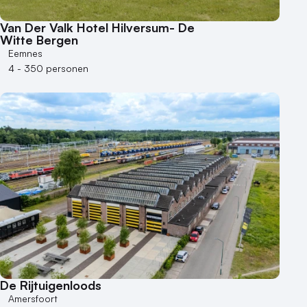
Kleine / intieme locatie
Locaties aan zee
Van Der Valk Hotel Hilversum- De
Museum
Witte Bergen
Eemnes
Theater
4 - 350 personen
Varende locatie
De Rijtuigenloods
Amersfoort