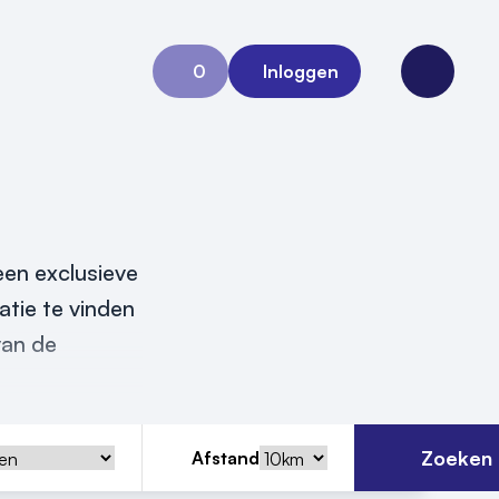
0
Inloggen
Aanvraag 0
Open me
een exclusieve
atie te vinden
van de
Zoeken
Afstand