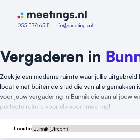
Naar home van Meetings
055 578 65 11
info@meetings.nl
Vergaderen in
Bunn
Zoek je een moderne ruimte waar jullie uitgebreid 
locatie net buiten de stad die van alle gemakken i
voor jouw vergadering in Bunnik die aan al jouw w
perfecte ruimte voor elk soort meeting!
Locatie