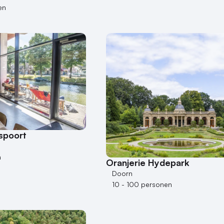
en
spoort
n
Oranjerie Hydepark
Doorn
10 - 100 personen