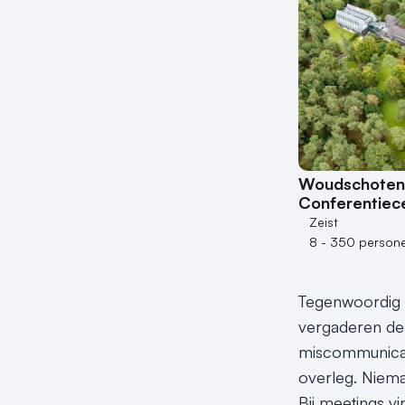
Woudschoten 
Conferentiec
Zeist
8 - 350 person
Tegenwoordig wo
vergaderen de 
miscommunicati
overleg. Niema
Bij meetings v