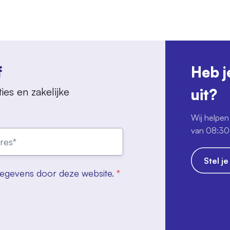
f
Heb j
ies en zakelijke
uit?
Wij helpen 
van 08:30 
Stel j
gegevens door deze website.
*