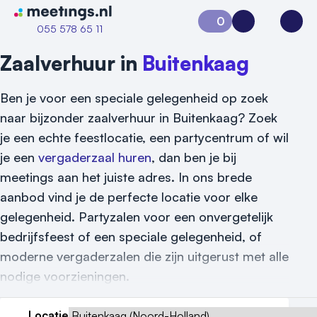
Naar home van Meetings
0
Aanvraag 0
Inloggen
Open
055 578 65 11
Zaalverhuur in
Buitenkaag
Ben je voor een speciale gelegenheid op zoek
naar bijzonder zaalverhuur in Buitenkaag? Zoek
je een echte feestlocatie, een partycentrum of wil
je een
vergaderzaal huren
, dan ben je bij
meetings aan het juiste adres. In ons brede
aanbod vind je de perfecte locatie voor elke
gelegenheid. Partyzalen voor een onvergetelijk
bedrijfsfeest of een speciale gelegenheid, of
moderne vergaderzalen die zijn uitgerust met alle
nodige voorzieningen.
Vraag locatie aan
Locatie
Locatiegids