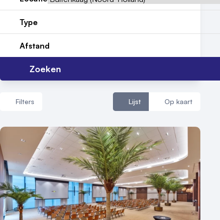
Meld locatie aan
Type
Nieuws
Afstand
Reviews (5⭐️)
Zoeken
Contact
Filters
Lijst
Op kaart
Aantal zalen
1 - 5 zalen
6 - 10 zalen
10 of meer zalen
Aantal personen
1 - 50 personen