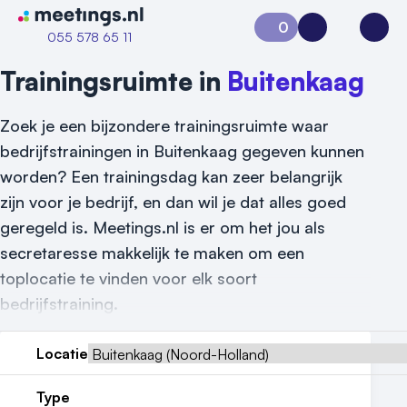
Naar home van Meetings
0
Aanvraag 0
Inloggen
Open
055 578 65 11
Trainingsruimte in
Buitenkaag
Zoek je een bijzondere trainingsruimte waar
bedrijfstrainingen in Buitenkaag gegeven kunnen
worden? Een trainingsdag kan zeer belangrijk
zijn voor je bedrijf, en dan wil je dat alles goed
geregeld is. Meetings.nl is er om het jou als
Vraag locatie aan
secretaresse makkelijk te maken om een
toplocatie te vinden voor elk soort
Locatiegids
bedrijfstraining.
Meld locatie aan
Locatie
Nieuws
Type