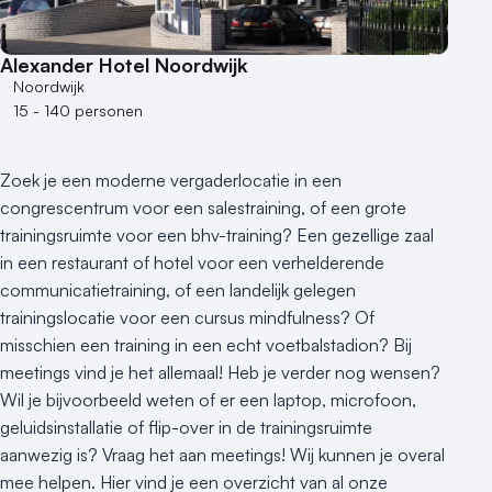
250 - 500 personen
500+ personen
Alexander Hotel Noordwijk
Noordwijk
Bijzondere locaties
15 - 140 personen
Buitenlocatie
Duurzame locatie
Zoek je een moderne vergaderlocatie in een
Groene locatie
congrescentrum voor een salestraining, of een grote
Heisessie
trainingsruimte voor een bhv-training? Een gezellige zaal
Hotel
in een restaurant of hotel voor een verhelderende
Hybride events
communicatietraining, of een landelijk gelegen
Industriële locatie
trainingslocatie voor een cursus mindfulness? Of
Kasteel en landgoed
misschien een training in een echt voetbalstadion? Bij
Kleine / intieme locatie
meetings vind je het allemaal! Heb je verder nog wensen?
Wil je bijvoorbeeld weten of er een laptop, microfoon,
Locaties aan zee
geluidsinstallatie of flip-over in de trainingsruimte
Museum
aanwezig is? Vraag het aan meetings! Wij kunnen je overal
Theater
mee helpen. Hier vind je een overzicht van al onze
Varende locatie