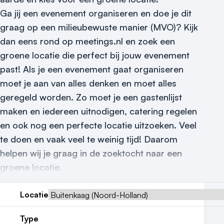
Vraag locatie aan
Ga jij een evenement organiseren en doe je dit
Locatiegids
graag op een milieubewuste manier (MVO)? Kijk
dan eens rond op meetings.nl en zoek een
Meld locatie aan
groene locatie die perfect bij jouw evenement
past! Als je een evenement gaat organiseren
Nieuws
moet je aan van alles denken en moet alles
Reviews (5⭐️)
geregeld worden. Zo moet je een gastenlijst
maken en iedereen uitnodigen, catering regelen
Contact
en ook nog een perfecte locatie uitzoeken. Veel
te doen en vaak veel te weinig tijd! Daarom
helpen wij je graag in de zoektocht naar een
groene locatie.
Locatie
Type