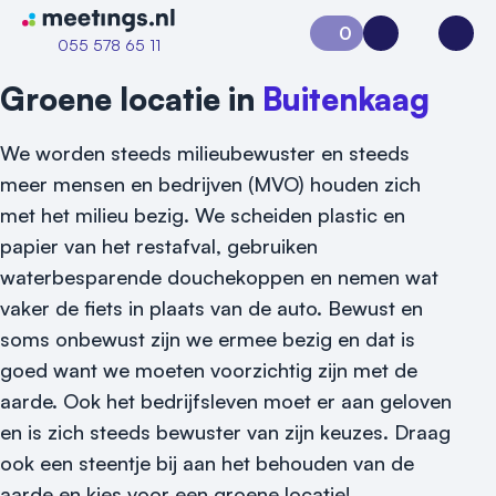
Naar home van Meetings
0
Aanvraag 0
Inloggen
Open
055 578 65 11
Groene locatie in
Buitenkaag
We worden steeds milieubewuster en steeds
meer mensen en bedrijven (MVO) houden zich
met het milieu bezig. We scheiden plastic en
papier van het restafval, gebruiken
waterbesparende douchekoppen en nemen wat
vaker de fiets in plaats van de auto. Bewust en
soms onbewust zijn we ermee bezig en dat is
goed want we moeten voorzichtig zijn met de
aarde. Ook het bedrijfsleven moet er aan geloven
en is zich steeds bewuster van zijn keuzes. Draag
ook een steentje bij aan het behouden van de
aarde en kies voor een groene locatie!