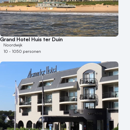
250 - 500 personen
500+ personen
Bijzondere locaties
Buitenlocatie
Grand Hotel Huis ter Duin
Duurzame locatie
Noordwijk
Groene locatie
10 - 1050 personen
Heisessie
Hotel
Hybride events
Industriële locatie
Kasteel en landgoed
Kleine / intieme locatie
Locaties aan zee
Museum
Theater
Varende locatie